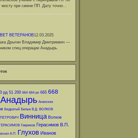
 мосту при смене ПП. Дату точно…
ВЕТ ВЕТЕРАНОВ
12.03.2025
шка Дрыгин Владимир Дмитриевич —
ником спец.операции Анадырь.
ток
668
3 рд
51
200
665
664
664 рп
Анадырь
Ананских
ов
Бедратый
Билык В.Д.
ВОЛКОВ
Винница
Волков
 ПЕТРОВИЧ
Герасимов В.П.
ГЕРАСИМОВ
Гавриков
Глухов
Иванов
асько А.П.