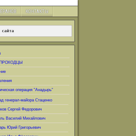
ТЕРАНОВ
КОНТАКТЫ
 сайта
и
ПРОХОДЦЫ
ние
вления
ическая операция "Анадырь"
ад генерал-майора Стаценко
иков Сергей Федорович
ель Василий Михайлович
арь Юрий Григорьевич