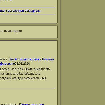
ьная вертолётная эскадрилья
е комментарии
онов
к
Памяти подполковника Куклева
Ефимовича
25.03.2026
6г умер Мелихов Юрий Михайлович,
чальник штаба лебедиского
азцовий офицер,замечательный
лимхаметов
к
Памяти старшего