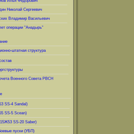
нов Илья Фёдорович
дин Николай Сергеевич
ских Владимир Васильевич
лет операции "Анадырь"
ание
ионно-штатная структура
состав
ргструктуры
очета Военного Совета РВСН
е
63 SS-4 Sandal)
65 SS-5 Scean)
(15Ж53 SS-20 Saber)
боевые пуски (УБП)