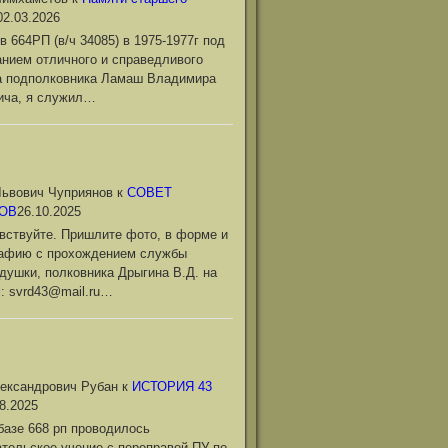
02.03.2026
в 664РП (в/ч 34085) в 1975-1977г под
нием отличного и справедливого
а подполковника Ламаш Владимира
ича, я служил…
ьвович Чуприянов
к
СОВЕТ
ОВ
26.10.2025
вствуйте. Пришлите фото, в форме и
рафию с прохождением службы
душки, полковника Дрыгина В.Д. на
l: svrd43@mail.ru…
ександрович Рубан
к
ИСТОРИЯ 43
8.2025
базе 668 рп проводилось
тельское учение с переправой ПУ по