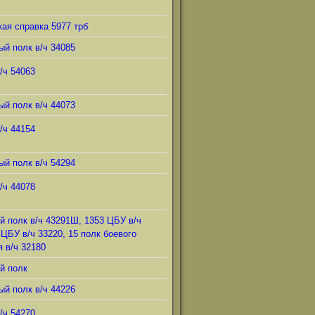
ая справка 5977 трб
ый полк в/ч 34085
/ч 54063
ый полк в/ч 44073
/ч 44154
ый полк в/ч 54294
/ч 44078
й полк в/ч 43291Ш, 1353 ЦБУ в/ч
 ЦБУ в/ч 33220, 15 полк боевого
 в/ч 32180
й полк
ый полк в/ч 44226
/ч 54270