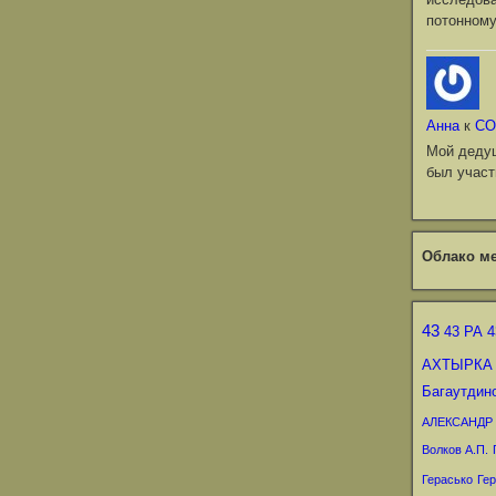
потонному
Анна
к
СО
Мой деду
был участ
Облако ме
43
43 РА
4
АХТЫРКА
Багаутдин
АЛЕКСАНДР
Волков А.П.
Герасько
Гер