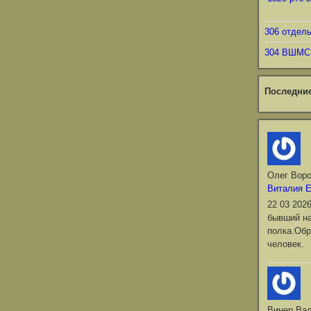
306 отдел
304 ВШМС
Последни
Олег Вор
Виталия 
22 03 202
бывший на
полка.Обр
человек.
Винер Ва