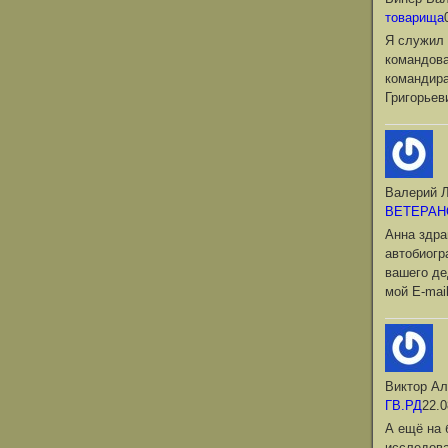
товарища
Я служил 
командова
командир
Григорьев
Валерий Л
ВЕТЕРАН
Анна здра
автобиог
вашего де
мой Е-mai
Виктор Ал
ГВ.РД
22.0
А ещё на 
исследова