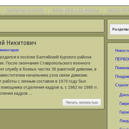
ИСТОРИЯ 43 ГВ.РД
ОПЕРАЦИЯ «АНАДЫРЬ»
СОВЕТ ВЕ
Разделы
ий Никитович
мментарии
Новост
родился в посёлке Балтийский Курского района
ПЕРВО
ая. После окончания Ставропольского военного
Помина
ил службу в боевых частях 36 ракетной дивизии, в
заместителем начальника узла связи дивизии.
Поздра
 работы с личным составом в 1979 году был
Стратег
помощника отделения кадров а, с 1982 по 1986 гг.
еления кадров …
Докл
Читать полностью
Гавр
Герз
Ланд