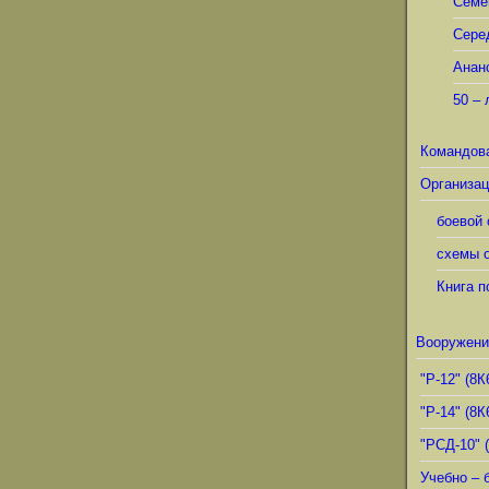
Семё
Сере
Анан
50 – 
Командов
Организац
боевой 
схемы о
Книга п
Вооружени
"Р-12" (8К
"Р-14" (8К
"РСД-10" 
Учебно – 