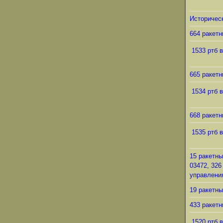
Историческ
664 ракетн
1533 ртб в
665 ракетн
1534 ртб в
668 ракетн
1535 ртб в
15 ракетны
03472, 326
управления
19 ракетны
433 ракетн
1520 ртб в