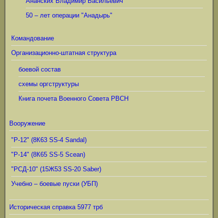
Ананских Владимир Васильевич
50 – лет операции "Анадырь"
Командование
Организационно-штатная структура
боевой состав
схемы оргструктуры
Книга почета Военного Совета РВСН
Вооружение
"Р-12" (8К63 SS-4 Sandal)
"Р-14" (8К65 SS-5 Scean)
"РСД-10" (15Ж53 SS-20 Saber)
Учебно – боевые пуски (УБП)
Историческая справка 5977 трб