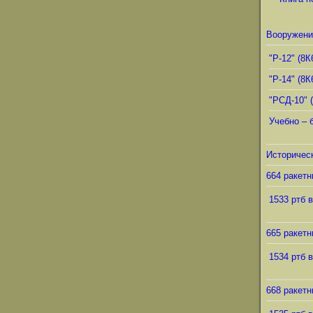
Вооружени
"Р-12" (8К
"Р-14" (8К
"РСД-10" 
Учебно – 
Историческ
664 ракетн
1533 ртб в
665 ракетн
1534 ртб в
668 ракетн