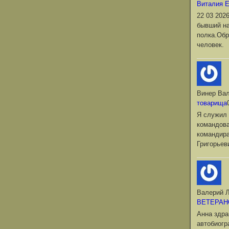
Виталия 
22 03 202
бывший на
полка.Обр
человек.
Винер Ва
товарища
Я служил 
командова
командир
Григорьев
Валерий Л
ВЕТЕРАН
Анна здра
автобиог