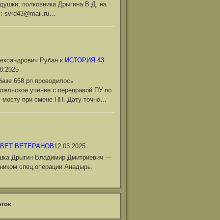
душки, полковника Дрыгина В.Д. на
l: svrd43@mail.ru…
ександрович Рубан
к
ИСТОРИЯ 43
8.2025
базе 668 рп проводилось
тельское учение с переправой ПУ по
 мосту при смене ПП. Дату точно…
ВЕТ ВЕТЕРАНОВ
12.03.2025
шка Дрыгин Владимир Дмитриевич —
ником спец.операции Анадырь.
ток