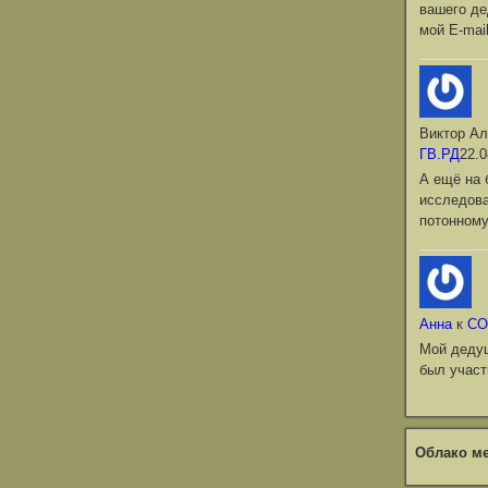
вашего де
мой Е-mai
Виктор Ал
ГВ.РД
22.0
А ещё на 
исследова
потонному
Анна
к
СО
Мой деду
был участ
Облако ме