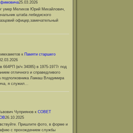
Ефимовича
25.03.2026
6г умер Мелихов Юрий Михайлович,
чальник штаба лебедиского
азцовий офицер,замечательный
лимхаметов
к
Памяти старшего
02.03.2026
в 664РП (в/ч 34085) в 1975-1977г под
нием отличного и справедливого
а подполковника Ламаш Владимира
ича, я служил…
ьвович Чуприянов
к
СОВЕТ
ОВ
26.10.2025
вствуйте. Пришлите фото, в форме и
рафию с прохождением службы