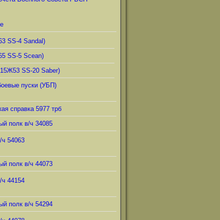
е
63 SS-4 Sandal)
65 SS-5 Scean)
(15Ж53 SS-20 Saber)
боевые пуски (УБП)
ая справка 5977 трб
ый полк в/ч 34085
/ч 54063
ый полк в/ч 44073
/ч 44154
ый полк в/ч 54294