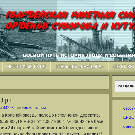
ИСТОРИЯ 43 ГВ.РД
ОПЕРАЦИЯ «АНАДЫРЬ»
СОВЕТ ВЕ
Разделы
3 рп
ч 44226
Комментарии
Новост
на Красной звезды полк Во исполнении директивы
ПЕРВО
9/59003, ГК РВСН от 4.06.1960 г. № 866422 на базе
Помина
ения 34 гвардейской минометной бригады в июне
бласти начал формироваться 433 ракетный полк (в/