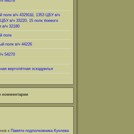
/ч 44078
й полк в/ч 43291Ш, 1353 ЦБУ в/ч
 ЦБУ в/ч 33220, 15 полк боевого
 в/ч 32180
й полк
ый полк в/ч 44226
/ч 54270
ьная вертолётная эскадрилья
е комментарии
онов
к
Памяти подполковника Куклева