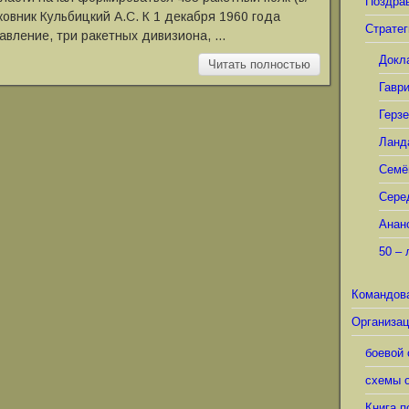
Поздра
ковник Кульбицкий А.С. К 1 декабря 1960 года
Стратег
авление, три ракетных дивизиона, …
Докл
Читать полностью
Гавр
Герз
Ланд
Семё
Сере
Анан
50 – 
Командов
Организац
боевой 
схемы о
Книга п