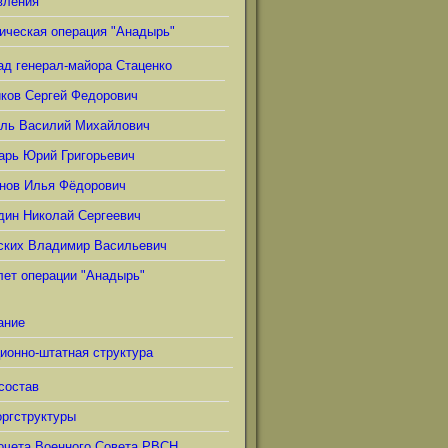
вления
ическая операция "Анадырь"
ад генерал-майора Стаценко
иков Сергей Федорович
ель Василий Михайлович
арь Юрий Григорьевич
нов Илья Фёдорович
дин Николай Сергеевич
ских Владимир Васильевич
лет операции "Анадырь"
ание
ионно-штатная структура
состав
ргструктуры
очета Военного Совета РВСН