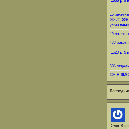
1535 ртб в
15 ракетны
03472, 326
управления
19 ракетны
433 ракетн
1520 ртб в
306 отдел
304 ВШМС
Последни
Олег Вор