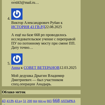
svrd43@mail.ru…
Виктор Александрович Рубан
к
ИСТОРИЯ 43 ГВ.РД
22.08.2025
А ещё на базе 668 рп проводилось
исследовательское учение с переправой
ПУ по потонному мосту при смене ПП.
Дату точно…
Анна
к
СОВЕТ ВЕТЕРАНОВ
12.03.2025
Мой дедушка Дрыгин Владимир
Дмитриевич — был участником
спец.операции Анадырь.
Облако меток
668
43
43 РА
43 рд
51
200
665
АХТЫРКА
664
664 рп