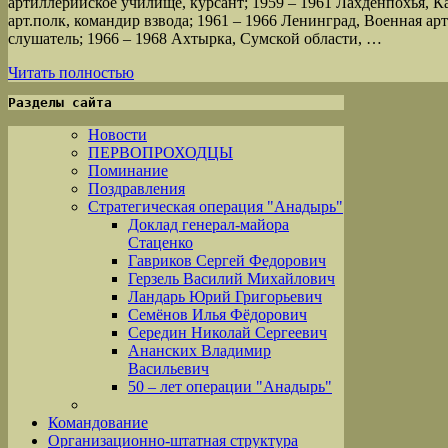
артиллерийское училище, курсант; 1959 – 1961 Лахденпохья, Кар
арт.полк, командир взвода; 1961 – 1966 Ленинград, Военная ар
слушатель; 1966 – 1968 Ахтырка, Сумской области, …
Читать полностью
Разделы сайта
Новости
ПЕРВОПРОХОДЦЫ
Поминание
Поздравления
Стратегическая операция "Анадырь"
Доклад генерал-майора
Стаценко
Гавриков Сергей Федорович
Герзель Василий Михайлович
Ландарь Юрий Григорьевич
Семёнов Илья Фёдорович
Середин Николай Сергеевич
Ананских Владимир
Васильевич
50 – лет операции "Анадырь"
Командование
Организационно-штатная структура