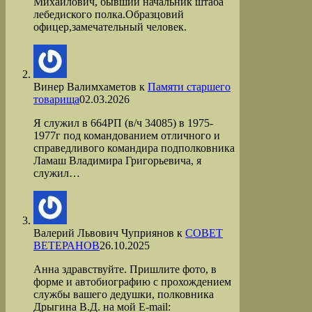
Михайлович, бывший начальник штаба
лебедиского полка.Образцовий
офицер,замечательный человек.
Винер Валимхаметов
к
Памяти старшего
товарища
02.03.2026
Я служил в 664РП (в/ч 34085) в 1975-
1977г под командованием отличного и
справедливого командира подполковника
Ламаш Владимира Григорьевича, я
служил…
Валерий Львович Чуприянов
к
СОВЕТ
ВЕТЕРАНОВ
26.10.2025
Анна здравствуйте. Пришлите фото, в
форме и автобиографию с прохождением
службы вашего дедушки, полковника
Дрыгина В.Д. на мой Е-mail: