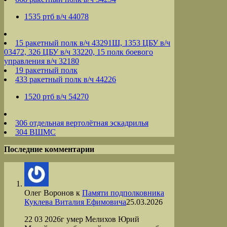
1535 ртб в/ч 44078
15 ракетный полк в/ч 43291Ш, 1353 ЦБУ в/ч
03472, 326 ЦБУ в/ч 33220, 15 полк боевого
управления в/ч 32180
19 ракетный полк
433 ракетный полк в/ч 44226
1520 ртб в/ч 54270
306 отдельная вертолётная эскадрилья
304 ВШМС
Последние комментарии
Олег Воронов
к
Памяти подполковника
Куклева Виталия Ефимовича
25.03.2026
22 03 2026г умер Мелихов Юрий