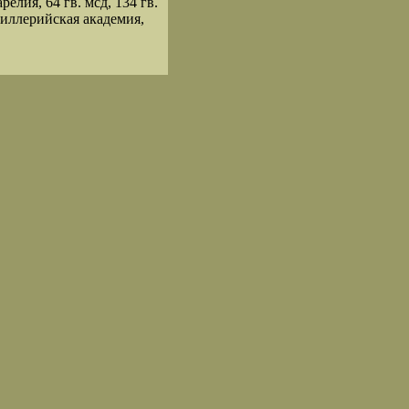
елия, 64 гв. мсд, 134 гв.
тиллерийская академия,