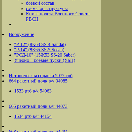
боевой состав
схемы оргструктуры
Книга почета Военного Совета
РВСН
Вооружение
"Р-12" (8К63 SS-4 Sandal)
"Р-14" (8К65 SS-5 Scean)
"РСД-10" (15Ж53 SS-20 Saber)
Учебно – боевые пуски (УБП)
Историческая справка 5977 трб
664 ракетный полк в/ч 34085
1533 ртб в/ч 54063
665 ракетный полк в/ч 44073
1534 ртб в/ч 44154
668 ракетный полк в/ч 54294