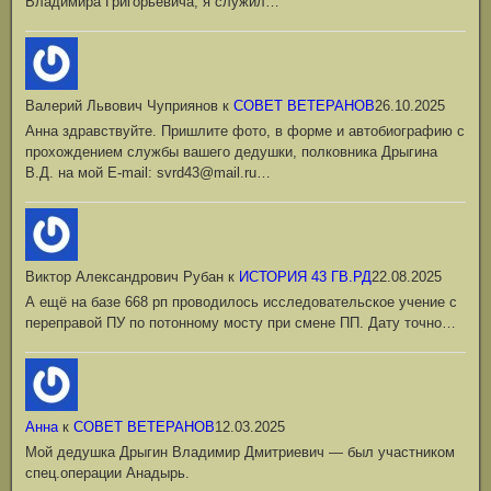
Владимира Григорьевича, я служил…
Валерий Львович Чуприянов
к
СОВЕТ ВЕТЕРАНОВ
26.10.2025
Анна здравствуйте. Пришлите фото, в форме и автобиографию с
прохождением службы вашего дедушки, полковника Дрыгина
В.Д. на мой Е-mail: svrd43@mail.ru…
Виктор Александрович Рубан
к
ИСТОРИЯ 43 ГВ.РД
22.08.2025
А ещё на базе 668 рп проводилось исследовательское учение с
переправой ПУ по потонному мосту при смене ПП. Дату точно…
Анна
к
СОВЕТ ВЕТЕРАНОВ
12.03.2025
Мой дедушка Дрыгин Владимир Дмитриевич — был участником
спец.операции Анадырь.