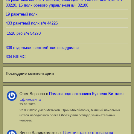
33220, 15 полк боевого управления в/ч 32180
19 ракетный полк
433 ракетный полк в/ч 44226
1520 ртб в/ч 54270
306 отдельная вертолётная эскадрилья
304 ВШМС
Последние комментарии
Олег Воронов
к
Памяти подполковника Куклева Виталия
Ефимовича
25.03.2026
22 03 2026г умер Мелихов Юрий Михайлович, бывший начальник
штаба лебедиского полка.Образцовий офицер,замечательный
человек.
Винер Валимхаметов
к
Памяти старшего товарища