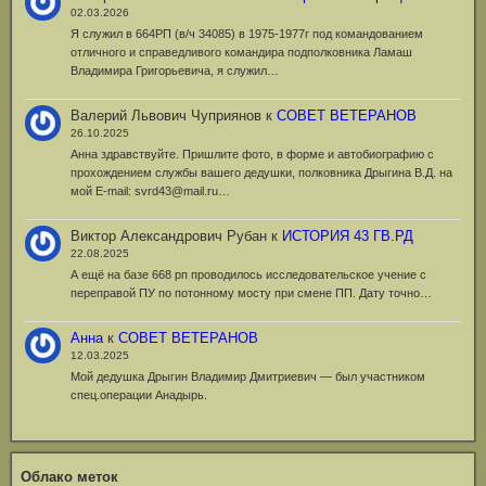
02.03.2026
Я служил в 664РП (в/ч 34085) в 1975-1977г под командованием
отличного и справедливого командира подполковника Ламаш
Владимира Григорьевича, я служил…
Валерий Львович Чуприянов
к
СОВЕТ ВЕТЕРАНОВ
26.10.2025
Анна здравствуйте. Пришлите фото, в форме и автобиографию с
прохождением службы вашего дедушки, полковника Дрыгина В.Д. на
мой Е-mail: svrd43@mail.ru…
Виктор Александрович Рубан
к
ИСТОРИЯ 43 ГВ.РД
22.08.2025
А ещё на базе 668 рп проводилось исследовательское учение с
переправой ПУ по потонному мосту при смене ПП. Дату точно…
Анна
к
СОВЕТ ВЕТЕРАНОВ
12.03.2025
Мой дедушка Дрыгин Владимир Дмитриевич — был участником
спец.операции Анадырь.
Облако меток