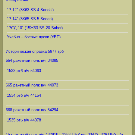
"Р-12" (8К63 SS-4 Sandal)
"Р-14" (8К65 SS-5 Scean)
"РСД-10" (15Ж53 SS-20 Saber)
Учебно – боевые пуски (УБП)
Историческая справка 5977 трб
664 ракетный полк в/ч 34085
1533 ртб в/ч 54063
665 ракетный полк в/ч 44073
1534 ртб в/ч 44154
668 ракетный полк в/ч 54294
1535 ртб в/ч 44078
15 ракетный полк в/ч 43291Ш, 1353 ЦБУ в/ч 03472, 326 ЦБУ в/ч