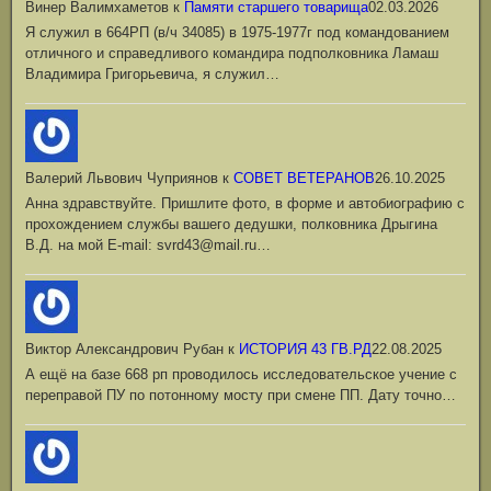
Винер Валимхаметов
к
Памяти старшего товарища
02.03.2026
Я служил в 664РП (в/ч 34085) в 1975-1977г под командованием
отличного и справедливого командира подполковника Ламаш
Владимира Григорьевича, я служил…
Валерий Львович Чуприянов
к
СОВЕТ ВЕТЕРАНОВ
26.10.2025
Анна здравствуйте. Пришлите фото, в форме и автобиографию с
прохождением службы вашего дедушки, полковника Дрыгина
В.Д. на мой Е-mail: svrd43@mail.ru…
Виктор Александрович Рубан
к
ИСТОРИЯ 43 ГВ.РД
22.08.2025
А ещё на базе 668 рп проводилось исследовательское учение с
переправой ПУ по потонному мосту при смене ПП. Дату точно…