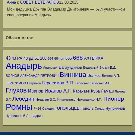
Анна
к
СОВЕТ ВЕТЕРАНОВ
12.03.2025
Мой дедушка Дрыгин Владимир Дмитриевич — был участником
спец.операции Анадырь.
Облако меток
668
43
43 РА
43 рд
51
200
665
АХТЫРКА
664
664 рп
Анадырь
Багаутдинов
Ананских
Бедратый
Билык В.Д.
Винница
Волков
ВОЛКОВ АЛЕКСАНДР ПЕТРОВИЧ
Волков А.П.
Герасимов В.П.
ГЕРАСИМОВ
Гавриков
Герасько
Герасько А.П.
Глухов
Иванов А.Г.
Иванов
Каракаев
Куба
Ламаш
Ламаш
Пионер
Лебедин
В.Г.
Неделин В.С.
Николаенко
Николаенко Н.П.
Ромны
ТОПОЛЬЦЕВ
Тополь
Чуприянов
Р–14
Свирин
Холод
Чуприянов В.Л.
Шадрин