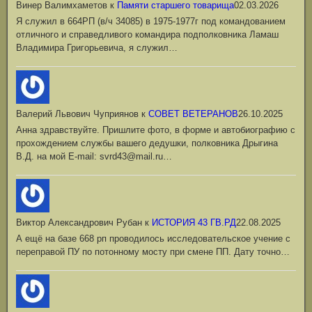
Винер Валимхаметов
к
Памяти старшего товарища
02.03.2026
Я служил в 664РП (в/ч 34085) в 1975-1977г под командованием
отличного и справедливого командира подполковника Ламаш
Владимира Григорьевича, я служил…
Валерий Львович Чуприянов
к
СОВЕТ ВЕТЕРАНОВ
26.10.2025
Анна здравствуйте. Пришлите фото, в форме и автобиографию с
прохождением службы вашего дедушки, полковника Дрыгина
В.Д. на мой Е-mail: svrd43@mail.ru…
Виктор Александрович Рубан
к
ИСТОРИЯ 43 ГВ.РД
22.08.2025
А ещё на базе 668 рп проводилось исследовательское учение с
переправой ПУ по потонному мосту при смене ПП. Дату точно…