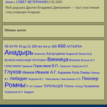
Анна
к
СОВЕТ ВЕТЕРАНОВ
12.03.2025
Мой дедушка Дрыгин Владимир Дмитриевич — был участником
спец.операции Анадырь.
Облако меток
668
43
43 РА
43 рд
51
200
665
АХТЫРКА
664
664 рп
Анадырь
Багаутдинов
Ананских
Бедратый
Билык В.Д.
Винница
Волков
ВОЛКОВ АЛЕКСАНДР ПЕТРОВИЧ
Волков А.П.
Герасимов В.П.
ГЕРАСИМОВ
Гавриков
Герасько
Герасько А.П.
Глухов
Иванов А.Г.
Иванов
Каракаев
Куба
Ламаш
Ламаш
Пионер
Лебедин
В.Г.
Неделин В.С.
Николаенко
Николаенко Н.П.
Ромны
ТОПОЛЬЦЕВ
Тополь
Чуприянов
Р–14
Свирин
Холод
Чуприянов В.Л.
Шадрин