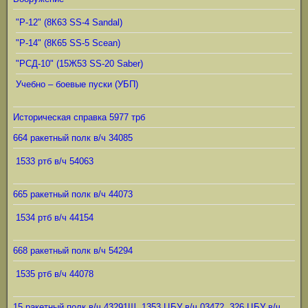
"Р-12" (8К63 SS-4 Sandal)
"Р-14" (8К65 SS-5 Scean)
"РСД-10" (15Ж53 SS-20 Saber)
Учебно – боевые пуски (УБП)
Историческая справка 5977 трб
664 ракетный полк в/ч 34085
1533 ртб в/ч 54063
665 ракетный полк в/ч 44073
1534 ртб в/ч 44154
668 ракетный полк в/ч 54294
1535 ртб в/ч 44078
15 ракетный полк в/ч 43291Ш, 1353 ЦБУ в/ч 03472, 326 ЦБУ в/ч