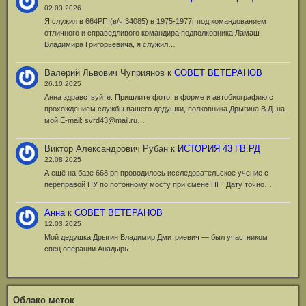
02.03.2026
Я служил в 664РП (в/ч 34085) в 1975-1977г под командованием
отличного и справедливого командира подполковника Ламаш
Владимира Григорьевича, я служил…
Валерий Львович Чуприянов
к
СОВЕТ ВЕТЕРАНОВ
26.10.2025
Анна здравствуйте. Пришлите фото, в форме и автобиографию с
прохождением службы вашего дедушки, полковника Дрыгина В.Д. на
мой Е-mail: svrd43@mail.ru…
Виктор Александрович Рубан
к
ИСТОРИЯ 43 ГВ.РД
22.08.2025
А ещё на базе 668 рп проводилось исследовательское учение с
переправой ПУ по потонному мосту при смене ПП. Дату точно…
Анна
к
СОВЕТ ВЕТЕРАНОВ
12.03.2025
Мой дедушка Дрыгин Владимир Дмитриевич — был участником
спец.операции Анадырь.
Облако меток