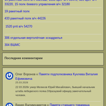
33220, 15 полк боевого управления в/ч 32180
19 ракетный полк
433 ракетный полк в/ч 44226
1520 ртб в/ч 54270
306 отдельная вертолётная эскадрилья
304 ВШМС
Последние комментарии
Олег Воронов
к
Памяти подполковника Куклева Виталия
Ефимовича
25.03.2026
22 03 2026г умер Мелихов Юрий Михайлович, бывший начальник
штаба лебедиского полка.Образцовий офицер,замечательный
человек.
Винер Валимхаметов
к
Памяти старшего товарища