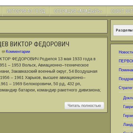
ИСТОРИЯ 43 ГВ.РД
ОПЕРАЦИЯ «АНАДЫРЬ»
СОВЕТ ВЕ
Разделы
ЦЕВ ВИКТОР ФЕДОРОВИЧ
Комментарии
Новост
ТОР ФЕДОРОВИЧ Родился 13 мая 1933 года в
ПЕРВО
951 – 1953 Вольск, Авиационно–техническое
Помина
зиани, Закавказский военный округ, 54 Воздушная
; 1956 – 1961 Харьков, высшее авиационно–
Поздра
961 – 1969 Белокоровичи, 50 рд, 432 рп,
Стратег
командир батареи, командир ракетного дивизиона;
Докл
Читать полностью
Гавр
Герз
Ланд