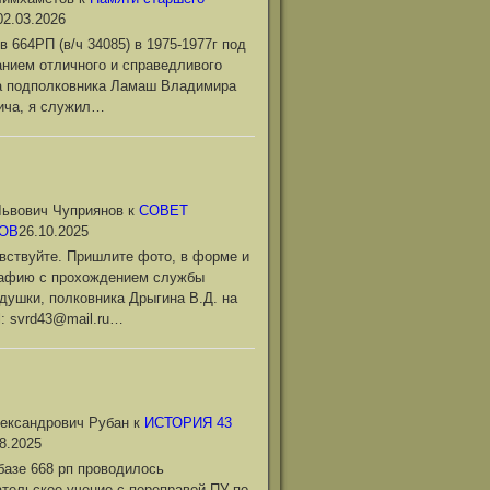
02.03.2026
в 664РП (в/ч 34085) в 1975-1977г под
нием отличного и справедливого
а подполковника Ламаш Владимира
ича, я служил…
ьвович Чуприянов
к
СОВЕТ
ОВ
26.10.2025
вствуйте. Пришлите фото, в форме и
рафию с прохождением службы
душки, полковника Дрыгина В.Д. на
l: svrd43@mail.ru…
ександрович Рубан
к
ИСТОРИЯ 43
8.2025
базе 668 рп проводилось
тельское учение с переправой ПУ по