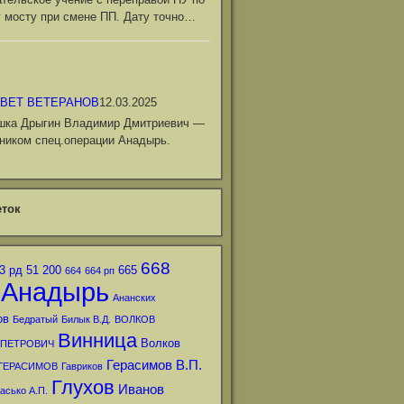
 мосту при смене ПП. Дату точно…
ВЕТ ВЕТЕРАНОВ
12.03.2025
шка Дрыгин Владимир Дмитриевич —
ником спец.операции Анадырь.
ток
668
3 рд
51
200
665
664
664 рп
Анадырь
Ананских
ов
Бедратый
Билык В.Д.
ВОЛКОВ
Винница
Волков
 ПЕТРОВИЧ
Герасимов В.П.
ГЕРАСИМОВ
Гавриков
Глухов
Иванов
асько А.П.