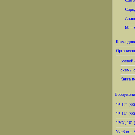
Семё
Сере
Анан
50 – 
Командов
Организац
боевой 
схемы о
Книга п
Вооружени
"Р-12" (8К
"Р-14" (8К
"РСД-10" 
Учебно – 