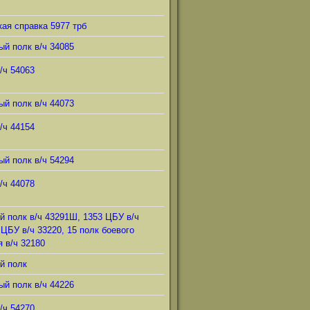
ая справка 5977 трб
ый полк в/ч 34085
/ч 54063
ый полк в/ч 44073
/ч 44154
ый полк в/ч 54294
/ч 44078
й полк в/ч 43291Ш, 1353 ЦБУ в/ч
 ЦБУ в/ч 33220, 15 полк боевого
 в/ч 32180
й полк
ый полк в/ч 44226
/ч 54270