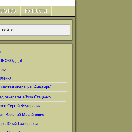
ТЕРАНОВ
КОНТАКТЫ
 сайта
и
ПРОХОДЦЫ
ние
вления
ическая операция "Анадырь"
ад генерал-майора Стаценко
иков Сергей Федорович
ель Василий Михайлович
арь Юрий Григорьевич