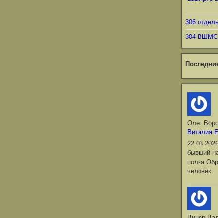
306 отдел
304 ВШМС
Последни
Олег Вор
Виталия 
22 03 202
бывший на
полка.Обр
человек.
Винер Ва