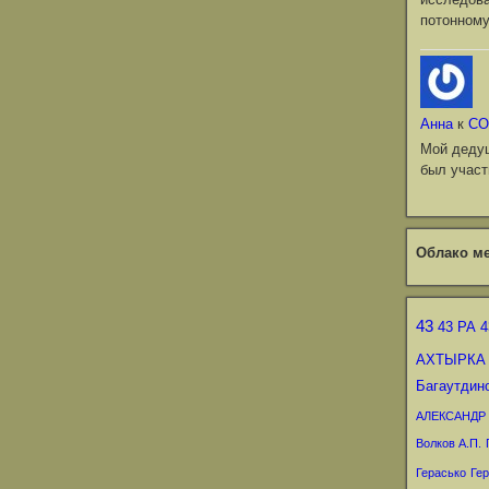
потонному
Анна
к
СО
Мой деду
был участ
Облако ме
43
43 РА
4
АХТЫРКА
Багаутдин
АЛЕКСАНДР
Волков А.П.
Герасько
Гер