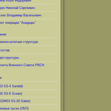
нов Илья Фёдорович
дин Николай Сергеевич
ских Владимир Васильевич
лет операции "Анадырь"
ание
ионно-штатная структура
состав
ргструктуры
очета Военного Совета РВСН
е
63 SS-4 Sandal)
65 SS-5 Scean)
(15Ж53 SS-20 Saber)
боевые пуски (УБП)