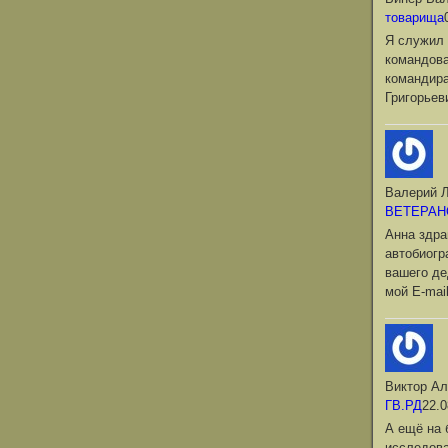
товарища
Я служил 
командова
командир
Григорьев
Валерий Л
ВЕТЕРАН
Анна здра
автобиог
вашего де
мой Е-mai
Виктор Ал
ГВ.РД
22.0
А ещё на 
исследова