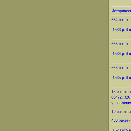
Историческ
664 ракетн
1533 ртб в
665 ракетн
1534 ртб в
668 ракетн
1535 ртб в
15 ракетны
03472, 326
управления
19 ракетны
433 ракетн
1520 ртб в