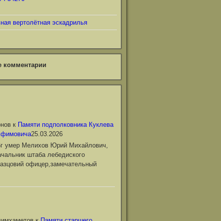
ьная вертолётная эскадрилья
е комментарии
онов
к
Памяти подполковника Куклева
Ефимовича
25.03.2026
6г умер Мелихов Юрий Михайлович,
чальник штаба лебедиского
азцовий офицер,замечательный
лимхаметов
к
Памяти старшего