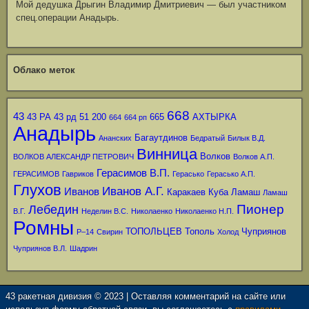
Мой дедушка Дрыгин Владимир Дмитриевич — был участником
спец.операции Анадырь.
Облако меток
668
43
43 РА
43 рд
51
200
665
АХТЫРКА
664
664 рп
Анадырь
Багаутдинов
Ананских
Бедратый
Билык В.Д.
Винница
Волков
ВОЛКОВ АЛЕКСАНДР ПЕТРОВИЧ
Волков А.П.
Герасимов В.П.
ГЕРАСИМОВ
Гавриков
Герасько
Герасько А.П.
Глухов
Иванов А.Г.
Иванов
Каракаев
Куба
Ламаш
Ламаш
Пионер
Лебедин
В.Г.
Неделин В.С.
Николаенко
Николаенко Н.П.
Ромны
ТОПОЛЬЦЕВ
Тополь
Чуприянов
Р–14
Свирин
Холод
Чуприянов В.Л.
Шадрин
43 ракетная дивизия © 2023 | Оставляя комментарий на сайте или