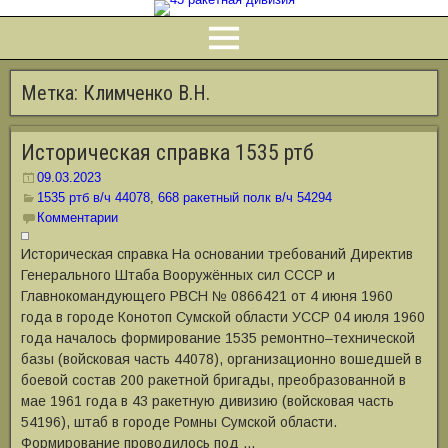
Метка:
Климченко В.Н.
Историческая справка 1535 ртб
09.03.2023
1535 ртб в/ч 44078
,
668 ракетный полк в/ч 54294
Комментарии
Историческая справка На основании требований Директив
Генерального Штаба Вооружённых сил СССР и
Главнокомандующего РВСН № 0866421 от 4 июня 1960
года в городе Конотоп Сумской области УССР 04 июля 1960
года началось формирование 1535 ремонтно‒технической
базы (войсковая часть 44078), организационно вошедшей в
боевой состав 200 ракетной бригады, преобразованной в
мае 1961 года в 43 ракетную дивизию (войсковая часть
54196), штаб в городе Ромны Сумской области.
Формирование проводилось под …