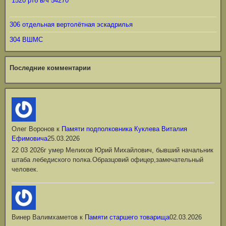
1520 ртб в/ч 54270
306 отдельная вертолётная эскадрилья
304 ВШМС
Последние комментарии
Олег Воронов
к
Памяти подполковника Куклева Виталия
Ефимовича
25.03.2026
22 03 2026г умер Мелихов Юрий Михайлович, бывший начальник
штаба лебедиского полка.Образцовий офицер,замечательный
человек.
Винер Валимхаметов
к
Памяти старшего товарища
02.03.2026