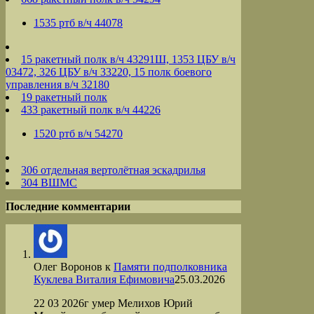
1535 ртб в/ч 44078
15 ракетный полк в/ч 43291Ш, 1353 ЦБУ в/ч
03472, 326 ЦБУ в/ч 33220, 15 полк боевого
управления в/ч 32180
19 ракетный полк
433 ракетный полк в/ч 44226
1520 ртб в/ч 54270
306 отдельная вертолётная эскадрилья
304 ВШМС
Последние комментарии
Олег Воронов
к
Памяти подполковника
Куклева Виталия Ефимовича
25.03.2026
22 03 2026г умер Мелихов Юрий