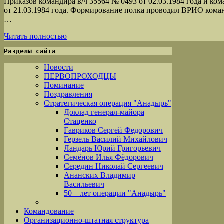
Приказов командира в/ч 35564 № 0493 от 02.03.1984 года и ком
от 21.03.1984 года. Формирование полка проводил ВРИО коман
…
Читать полностью
Разделы сайта
Новости
ПЕРВОПРОХОДЦЫ
Поминание
Поздравления
Стратегическая операция "Анадырь"
Доклад генерал-майора
Стаценко
Гавриков Сергей Федорович
Герзель Василий Михайлович
Ландарь Юрий Григорьевич
Семёнов Илья Фёдорович
Середин Николай Сергеевич
Ананских Владимир
Васильевич
50 – лет операции "Анадырь"
Командование
Организационно-штатная структура