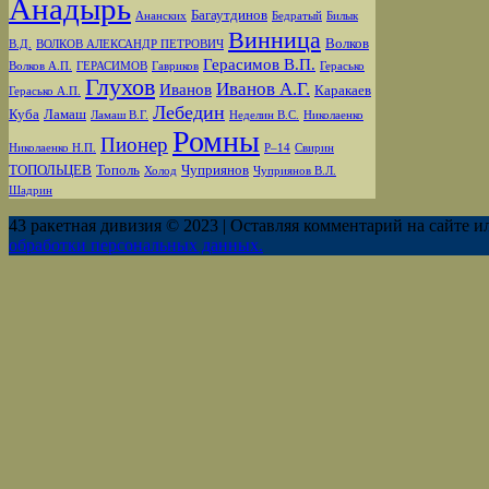
Анадырь
Багаутдинов
Ананских
Бедратый
Билык
Винница
Волков
В.Д.
ВОЛКОВ АЛЕКСАНДР ПЕТРОВИЧ
Герасимов В.П.
Волков А.П.
ГЕРАСИМОВ
Гавриков
Герасько
Глухов
Иванов А.Г.
Иванов
Каракаев
Герасько А.П.
Лебедин
Куба
Ламаш
Ламаш В.Г.
Неделин В.С.
Николаенко
Ромны
Пионер
Николаенко Н.П.
Р–14
Свирин
ТОПОЛЬЦЕВ
Тополь
Чуприянов
Холод
Чуприянов В.Л.
Шадрин
43 ракетная дивизия © 2023 | Оставляя комментарий на сайте и
обработки персональных данных.