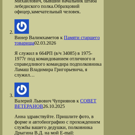
Михайлович, бывший начальник штаба
лебедиского полка.Образцовий
офицер,замечательный человек.
Винер Валимхаметов
к
Памяти старшего
товарища
02.03.2026
Я служил в 664РП (в/ч 34085) в 1975-
1977г под командованием отличного и
справедливого командира подполковника
Ламаш Владимира Григорьевича, я
служил…
Валерий Львович Чуприянов
к
СОВЕТ
ВЕТЕРАНОВ
26.10.2025
Анна здравствуйте. Пришлите фото, в
форме и автобиографию с прохождением
службы вашего дедушки, полковника
Дрыгина В.Д. на мой Е-mail: