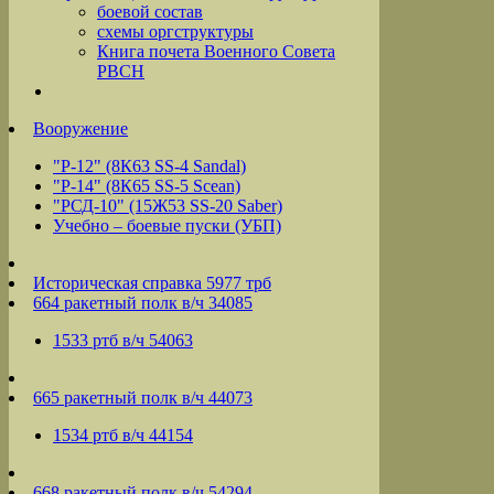
боевой состав
схемы оргструктуры
Книга почета Военного Совета
РВСН
Вооружение
"Р-12" (8К63 SS-4 Sandal)
"Р-14" (8К65 SS-5 Scean)
"РСД-10" (15Ж53 SS-20 Saber)
Учебно – боевые пуски (УБП)
Историческая справка 5977 трб
664 ракетный полк в/ч 34085
1533 ртб в/ч 54063
665 ракетный полк в/ч 44073
1534 ртб в/ч 44154
668 ракетный полк в/ч 54294