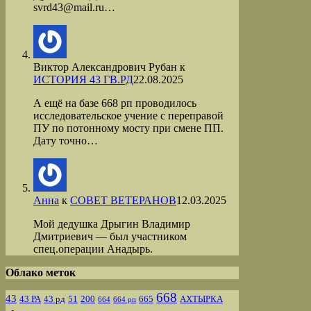
svrd43@mail.ru…
Виктор Александрович Рубан
к
ИСТОРИЯ 43 ГВ.РД
22.08.2025
А ещё на базе 668 рп проводилось
исследовательское учение с переправой
ПУ по потонному мосту при смене ПП.
Дату точно…
Анна
к
СОВЕТ ВЕТЕРАНОВ
12.03.2025
Мой дедушка Дрыгин Владимир
Дмитриевич — был участником
спец.операции Анадырь.
Облако меток
668
43
43 РА
43 рд
51
200
665
АХТЫРКА
664
664 рп