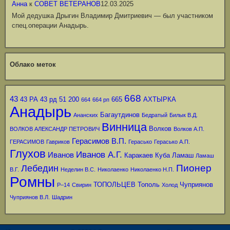
Анна
к
СОВЕТ ВЕТЕРАНОВ
12.03.2025
Мой дедушка Дрыгин Владимир Дмитриевич — был участником
спец.операции Анадырь.
Облако меток
668
43
43 РА
43 рд
51
200
665
АХТЫРКА
664
664 рп
Анадырь
Багаутдинов
Ананских
Бедратый
Билык В.Д.
Винница
Волков
ВОЛКОВ АЛЕКСАНДР ПЕТРОВИЧ
Волков А.П.
Герасимов В.П.
ГЕРАСИМОВ
Гавриков
Герасько
Герасько А.П.
Глухов
Иванов А.Г.
Иванов
Каракаев
Куба
Ламаш
Ламаш
Пионер
Лебедин
В.Г.
Неделин В.С.
Николаенко
Николаенко Н.П.
Ромны
ТОПОЛЬЦЕВ
Тополь
Чуприянов
Р–14
Свирин
Холод
Чуприянов В.Л.
Шадрин