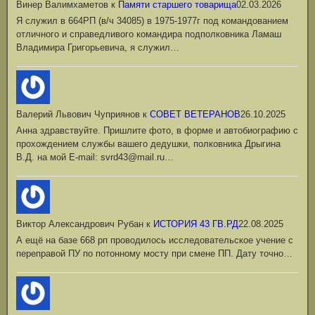
Винер Валимхаметов
к
Памяти старшего товарища
02.03.2026
Я служил в 664РП (в/ч 34085) в 1975-1977г под командованием
отличного и справедливого командира подполковника Ламаш
Владимира Григорьевича, я служил…
Валерий Львович Чуприянов
к
СОВЕТ ВЕТЕРАНОВ
26.10.2025
Анна здравствуйте. Пришлите фото, в форме и автобиографию с
прохождением службы вашего дедушки, полковника Дрыгина
В.Д. на мой Е-mail: svrd43@mail.ru…
Виктор Александрович Рубан
к
ИСТОРИЯ 43 ГВ.РД
22.08.2025
А ещё на базе 668 рп проводилось исследовательское учение с
переправой ПУ по потонному мосту при смене ПП. Дату точно…