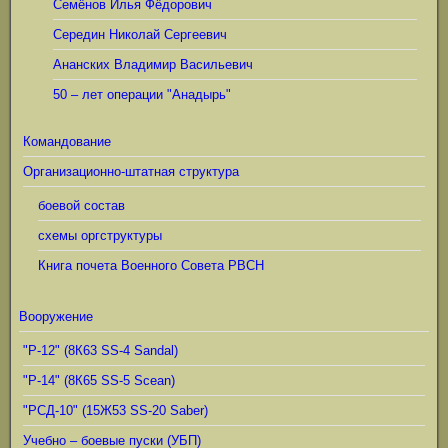
Семёнов Илья Фёдорович
Середин Николай Сергеевич
Ананских Владимир Васильевич
50 – лет операции "Анадырь"
Командование
Организационно-штатная структура
боевой состав
схемы оргструктуры
Книга почета Военного Совета РВСН
Вооружение
"Р-12" (8К63 SS-4 Sandal)
"Р-14" (8К65 SS-5 Scean)
"РСД-10" (15Ж53 SS-20 Saber)
Учебно – боевые пуски (УБП)