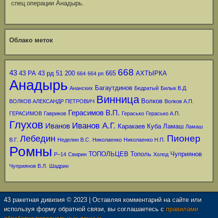
спец.операции Анадырь.
Облако меток
668
43
43 РА
43 рд
51
200
665
АХТЫРКА
664
664 рп
Анадырь
Багаутдинов
Ананских
Бедратый
Билык В.Д.
Винница
Волков
ВОЛКОВ АЛЕКСАНДР ПЕТРОВИЧ
Волков А.П.
Герасимов В.П.
ГЕРАСИМОВ
Гавриков
Герасько
Герасько А.П.
Глухов
Иванов А.Г.
Иванов
Каракаев
Куба
Ламаш
Ламаш
Пионер
Лебедин
В.Г.
Неделин В.С.
Николаенко
Николаенко Н.П.
Ромны
ТОПОЛЬЦЕВ
Тополь
Чуприянов
Р–14
Свирин
Холод
Чуприянов В.Л.
Шадрин
43 ракетная дивизия © 2023 | Оставляя комментарий на сайте или
используя форму обратной связи, вы соглашаетесь с
правилами