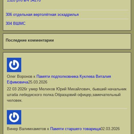
1520 ртб в/ч 54270
306 отдельная вертолётная эскадрилья
304 ВШМС
Последние комментарии
Олег Воронов
к
Памяти подполковника Куклева Виталия
Ефимовича
25.03.2026
22 03 2026г умер Мелихов Юрий Михайлович, бывший начальник
штаба лебедиского полка.Образцовий офицер,замечательный
человек.
Винер Валимхаметов
к
Памяти старшего товарища
02.03.2026