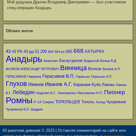
Мой дедушка Дрыгин Владимир Дмитриевич — был участником
спец.операции Анадырь.
Облако меток
668
43
43 РА
43 рд
51
200
665
АХТЫРКА
664
664 рп
Анадырь
Багаутдинов
Ананских
Бедратый
Билык В.Д.
Винница
Волков
ВОЛКОВ АЛЕКСАНДР ПЕТРОВИЧ
Волков А.П.
Герасимов В.П.
ГЕРАСИМОВ
Гавриков
Герасько
Герасько А.П.
Глухов
Иванов А.Г.
Иванов
Каракаев
Куба
Ламаш
Ламаш
Пионер
Лебедин
В.Г.
Неделин В.С.
Николаенко
Николаенко Н.П.
Ромны
ТОПОЛЬЦЕВ
Тополь
Чуприянов
Р–14
Свирин
Холод
Чуприянов В.Л.
Шадрин
43 ракетная дивизия © 2023 | Оставляя комментарий на сайте или