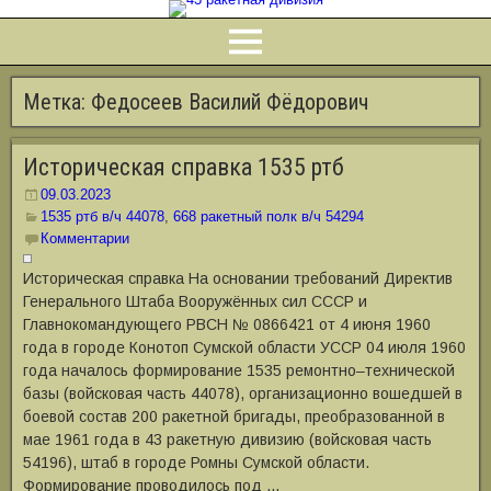
Метка:
Федосеев Василий Фёдорович
Историческая справка 1535 ртб
09.03.2023
1535 ртб в/ч 44078
,
668 ракетный полк в/ч 54294
Комментарии
Историческая справка На основании требований Директив
Генерального Штаба Вооружённых сил СССР и
Главнокомандующего РВСН № 0866421 от 4 июня 1960
года в городе Конотоп Сумской области УССР 04 июля 1960
года началось формирование 1535 ремонтно‒технической
базы (войсковая часть 44078), организационно вошедшей в
боевой состав 200 ракетной бригады, преобразованной в
мае 1961 года в 43 ракетную дивизию (войсковая часть
54196), штаб в городе Ромны Сумской области.
Формирование проводилось под …