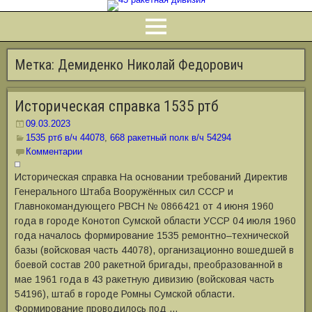
Метка:
Демиденко Николай Федорович
Историческая справка 1535 ртб
09.03.2023
1535 ртб в/ч 44078
,
668 ракетный полк в/ч 54294
Комментарии
Историческая справка На основании требований Директив
Генерального Штаба Вооружённых сил СССР и
Главнокомандующего РВСН № 0866421 от 4 июня 1960
года в городе Конотоп Сумской области УССР 04 июля 1960
года началось формирование 1535 ремонтно‒технической
базы (войсковая часть 44078), организационно вошедшей в
боевой состав 200 ракетной бригады, преобразованной в
мае 1961 года в 43 ракетную дивизию (войсковая часть
54196), штаб в городе Ромны Сумской области.
Формирование проводилось под …