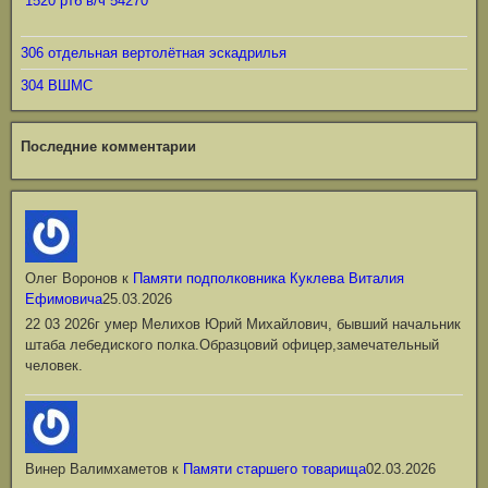
1520 ртб в/ч 54270
306 отдельная вертолётная эскадрилья
304 ВШМС
Последние комментарии
Олег Воронов
к
Памяти подполковника Куклева Виталия
Ефимовича
25.03.2026
22 03 2026г умер Мелихов Юрий Михайлович, бывший начальник
штаба лебедиского полка.Образцовий офицер,замечательный
человек.
Винер Валимхаметов
к
Памяти старшего товарища
02.03.2026