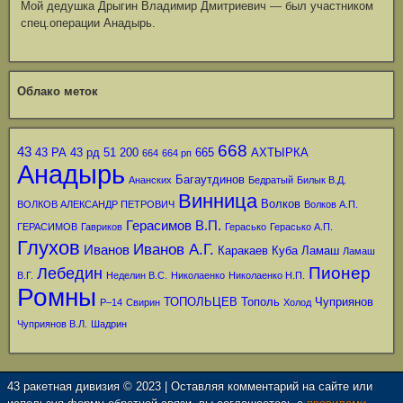
Мой дедушка Дрыгин Владимир Дмитриевич — был участником
спец.операции Анадырь.
Облако меток
668
43
43 РА
43 рд
51
200
665
АХТЫРКА
664
664 рп
Анадырь
Багаутдинов
Ананских
Бедратый
Билык В.Д.
Винница
Волков
ВОЛКОВ АЛЕКСАНДР ПЕТРОВИЧ
Волков А.П.
Герасимов В.П.
ГЕРАСИМОВ
Гавриков
Герасько
Герасько А.П.
Глухов
Иванов А.Г.
Иванов
Каракаев
Куба
Ламаш
Ламаш
Пионер
Лебедин
В.Г.
Неделин В.С.
Николаенко
Николаенко Н.П.
Ромны
ТОПОЛЬЦЕВ
Тополь
Чуприянов
Р–14
Свирин
Холод
Чуприянов В.Л.
Шадрин
43 ракетная дивизия © 2023 | Оставляя комментарий на сайте или