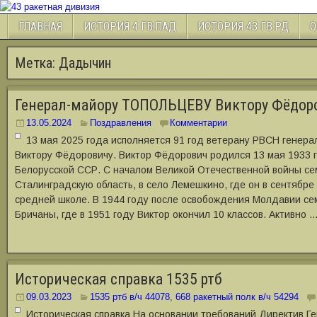
ГЛАВНАЯ
ИСТОРИЯ 4 ГВ.ПАД
ИСТОРИЯ 43 ГВ.РД
О
Метка:
Дадычин
Генерал-майору ТОПОЛЬЦЕВУ Виктору Фёдор
13.05.2024
Поздравления
Комментарии
13 мая 2025 года исполняется 91 год ветерану РВСН гене
Виктору Фёдоровичу. Виктор Фёдорович родился 13 мая 1933 г
Белорусской ССР. С началом Великой Отечественной войны се
Сталинградскую область, в село Лемешкино, где он в сентябре 
средней школе. В 1944 году после освобождения Молдавии се
Бричаны, где в 1951 году Виктор окончил 10 классов. Активно 
Историческая справка 1535 ртб
09.03.2023
1535 ртб в/ч 44078
,
668 ракетный полк в/ч 54294
Историческая справка На основании требований Директив Г