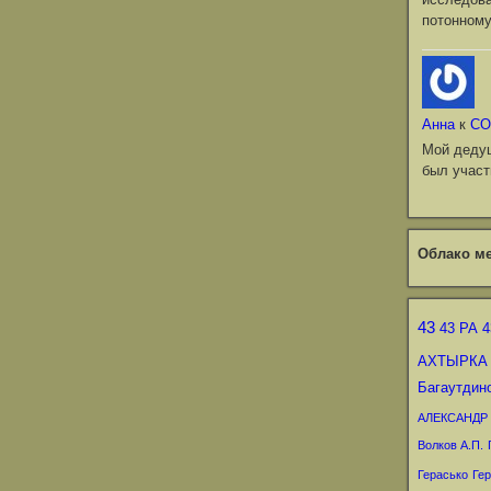
потонному
Анна
к
СО
Мой деду
был участ
Облако ме
43
43 РА
4
АХТЫРКА
Багаутдин
АЛЕКСАНДР
Волков А.П.
Герасько
Гер