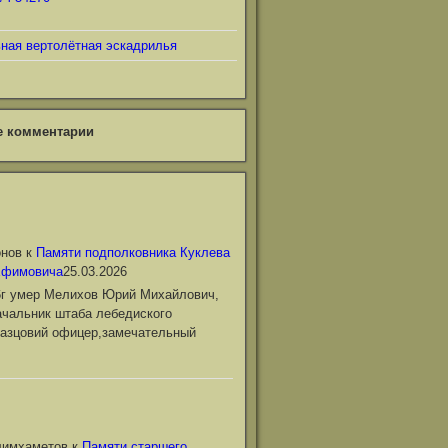
ьная вертолётная эскадрилья
е комментарии
онов
к
Памяти подполковника Куклева
Ефимовича
25.03.2026
6г умер Мелихов Юрий Михайлович,
чальник штаба лебедиского
азцовий офицер,замечательный
лимхаметов
к
Памяти старшего