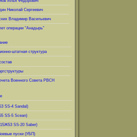
нов Илья Фёдорович
дин Николай Сергеевич
ских Владимир Васильевич
лет операции "Анадырь"
ание
ионно-штатная структура
состав
ргструктуры
очета Военного Совета РВСН
е
63 SS-4 Sandal)
65 SS-5 Scean)
(15Ж53 SS-20 Saber)
боевые пуски (УБП)