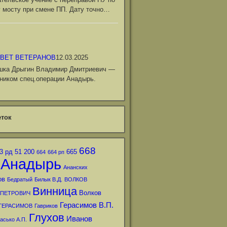
 мосту при смене ПП. Дату точно…
ВЕТ ВЕТЕРАНОВ
12.03.2025
шка Дрыгин Владимир Дмитриевич —
ником спец.операции Анадырь.
ток
668
3 рд
51
200
665
664
664 рп
Анадырь
Ананских
ов
Бедратый
Билык В.Д.
ВОЛКОВ
Винница
Волков
 ПЕТРОВИЧ
Герасимов В.П.
ГЕРАСИМОВ
Гавриков
Глухов
Иванов
асько А.П.