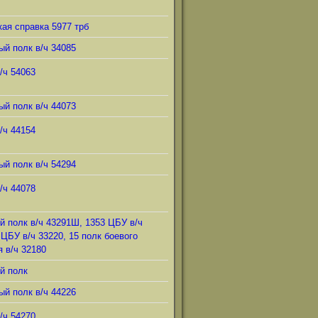
ая справка 5977 трб
ый полк в/ч 34085
/ч 54063
ый полк в/ч 44073
/ч 44154
ый полк в/ч 54294
/ч 44078
й полк в/ч 43291Ш, 1353 ЦБУ в/ч
 ЦБУ в/ч 33220, 15 полк боевого
 в/ч 32180
й полк
ый полк в/ч 44226
/ч 54270