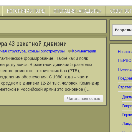
ИСТОРИЯ 43 ГВ.РД
ОПЕРАЦИЯ «АНАДЫРЬ»
СОВЕТ ВЕ
Разделы
ура 43 ракетной дивизии
ная структура
,
схемы оргструктуры
Комментарии
Новост
актическое формирование. Также как и полк
ПЕРВО
й роду войск. В ракетной дивизии 5 ракетных
Помина
ичество ремонтно-технических баз (РТБ),
азделения обеспечения. С 1980 года – части
Поздра
В среднем в дивизии 12-24 тыс. человек. Командир
Стратег
оветской и Российской армии это основное ( …
Докл
Читать полностью
Гавр
Герз
Ланд