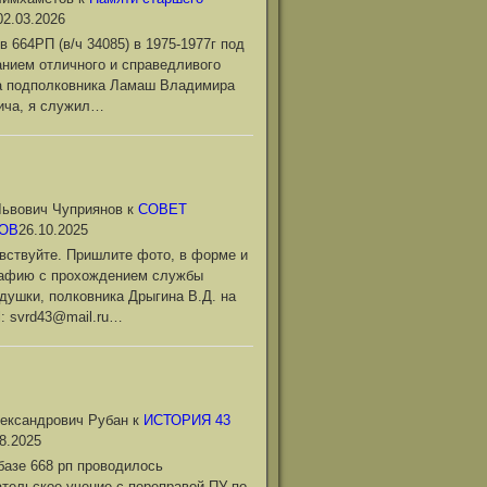
02.03.2026
в 664РП (в/ч 34085) в 1975-1977г под
нием отличного и справедливого
а подполковника Ламаш Владимира
ича, я служил…
ьвович Чуприянов
к
СОВЕТ
ОВ
26.10.2025
вствуйте. Пришлите фото, в форме и
рафию с прохождением службы
душки, полковника Дрыгина В.Д. на
l: svrd43@mail.ru…
ександрович Рубан
к
ИСТОРИЯ 43
8.2025
базе 668 рп проводилось
тельское учение с переправой ПУ по