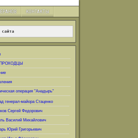
ТЕРАНОВ
КОНТАКТЫ
 сайта
и
ПРОХОДЦЫ
ние
вления
ическая операция "Анадырь"
ад генерал-майора Стаценко
иков Сергей Федорович
ель Василий Михайлович
арь Юрий Григорьевич