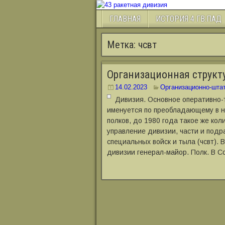
ГЛАВНАЯ
ИСТОРИЯ 4 ГВ.ПАД
Метка:
чсвт
Организационная структ
14.02.2023
Организационно-штат
Дивизия. Основное оперативно-т
именуется по преобладающему в не
полков, до 1980 года такое же кол
управление дивизии, части и подр
специальных войск и тыла (чсвт). 
дивизии генерал-майор. Полк. В С