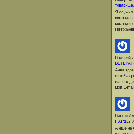
товарища
Я служил 
командова
командир
Григорьев
Валерий Л
ВЕТЕРАН
Анна здра
автобиог
вашего де
мой Е-mai
Виктор Ал
ГВ.РД
22.0
А ещё на 
исследова