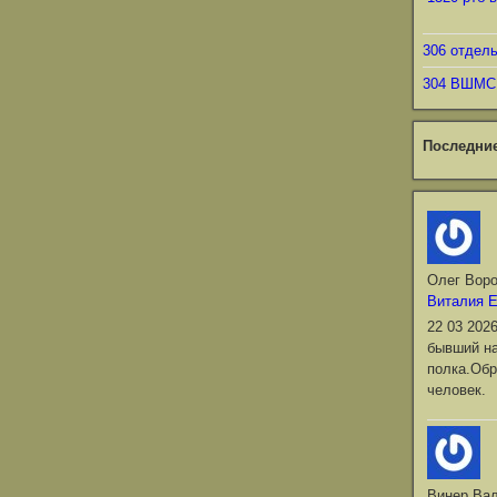
306 отдел
304 ВШМС
Последни
Олег Вор
Виталия 
22 03 202
бывший на
полка.Обр
человек.
Винер Ва