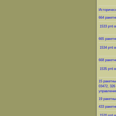
Историческ
664 ракетн
1533 ртб в
665 ракетн
1534 ртб в
668 ракетн
1535 ртб в
15 ракетны
03472, 326
управления
19 ракетны
433 ракетн
1520 ртб в