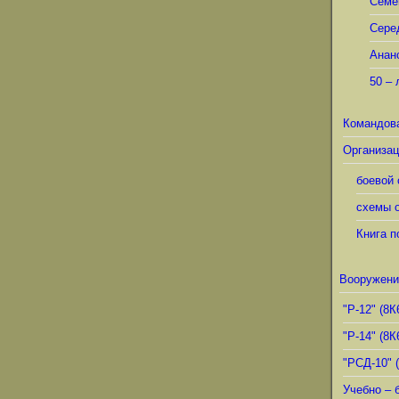
Семё
Сере
Анан
50 – 
Командов
Организац
боевой 
схемы о
Книга п
Вооружени
"Р-12" (8К
"Р-14" (8К
"РСД-10" 
Учебно – 