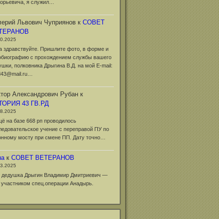
горьевича, я служил…
ерий Львович Чуприянов
к
СОВЕТ
ТЕРАНОВ
10.2025
а здравствуйте. Пришлите фото, в форме и
обиографию с прохождением службы вашего
ушки, полковника Дрыгина В.Д. на мой Е-mail:
d43@mail.ru…
тор Александрович Рубан
к
ТОРИЯ 43 ГВ.РД
08.2025
щё на базе 668 рп проводилось
ледовательское учение с переправой ПУ по
онному мосту при смене ПП. Дату точно…
на
к
СОВЕТ ВЕТЕРАНОВ
03.2025
 дедушка Дрыгин Владимир Дмитриевич —
 участником спец.операции Анадырь.