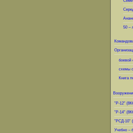
Семё
Сере
Анан
50 – 
Командов
Организац
боевой 
схемы о
Книга п
Вооружени
"Р-12" (8К
"Р-14" (8К
"РСД-10" 
Учебно – 