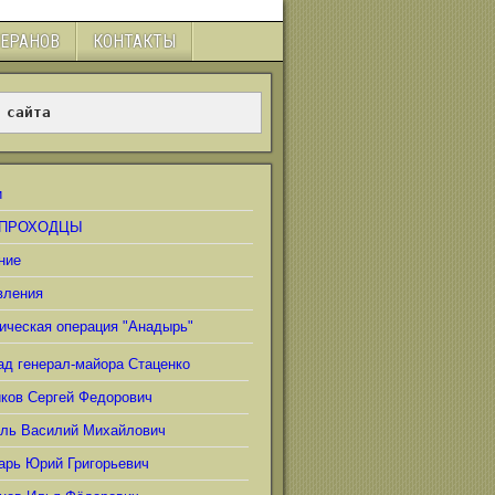
ТЕРАНОВ
КОНТАКТЫ
 сайта
и
ПРОХОДЦЫ
ние
вления
ическая операция "Анадырь"
ад генерал-майора Стаценко
иков Сергей Федорович
ель Василий Михайлович
арь Юрий Григорьевич