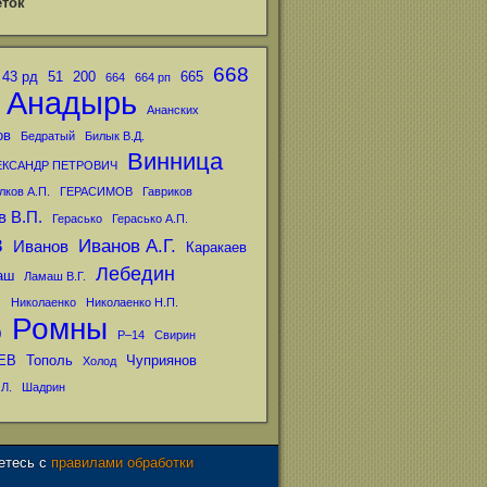
ток
668
43 рд
51
200
665
664
664 рп
Анадырь
Ананских
ов
Бедратый
Билык В.Д.
Винница
ЕКСАНДР ПЕТРОВИЧ
лков А.П.
ГЕРАСИМОВ
Гавриков
в В.П.
Герасько
Герасько А.П.
в
Иванов А.Г.
Иванов
Каракаев
Лебедин
аш
Ламаш В.Г.
.
Николаенко
Николаенко Н.П.
Ромны
р
Р–14
Свирин
ЕВ
Тополь
Чуприянов
Холод
Л.
Шадрин
аетесь с
правилами обработки