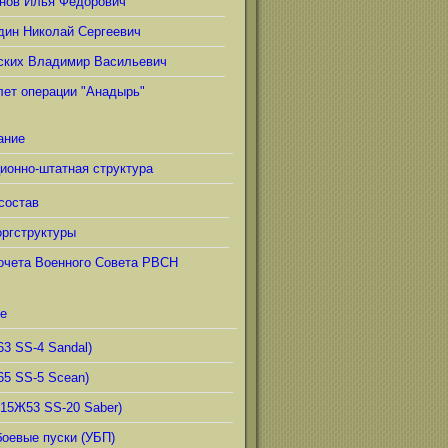
нов Илья Фёдорович
дин Николай Сергеевич
ских Владимир Васильевич
лет операции "Анадырь"
ание
ионно-штатная структура
состав
ргструктуры
очета Военного Совета РВСН
е
63 SS-4 Sandal)
65 SS-5 Scean)
(15Ж53 SS-20 Saber)
боевые пуски (УБП)