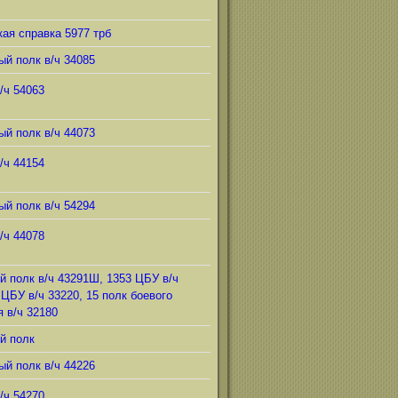
ая справка 5977 трб
ый полк в/ч 34085
/ч 54063
ый полк в/ч 44073
/ч 44154
ый полк в/ч 54294
/ч 44078
й полк в/ч 43291Ш, 1353 ЦБУ в/ч
 ЦБУ в/ч 33220, 15 полк боевого
 в/ч 32180
й полк
ый полк в/ч 44226
/ч 54270