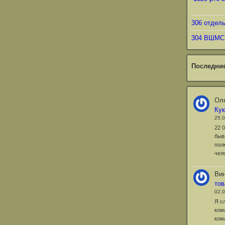
306 отдел
304 ВШМС
Последни
Оле
Ку
25.
22 
быв
пол
чел
Ви
то
02.
Я с
ком
ком