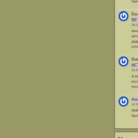
Гри
Вал
ВЕ
26.
Анн
авт
дед
svr
Вик
ИС
22.
А е
исс
пот
Ан
12.
Мой
был