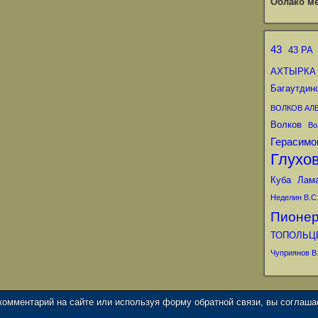
Облако ме
43
43 РА
АХТЫРКА
Багаутдин
ВОЛКОВ АЛ
Волков
Во
Герасимо
Глухо
Куба
Лам
Неделин В.С
Пионе
ТОПОЛЬЦ
Чуприянов В.
 комментарий на сайте или используя форму обратной связи, вы соглаш