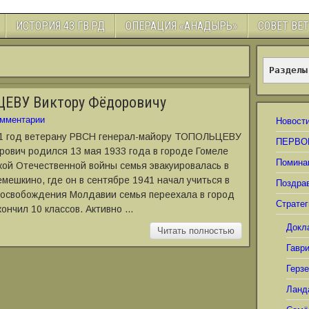
ИСТОРИЯ 43 ГВ.РД
ОПЕРАЦИЯ «АНАДЫРЬ»
СОВЕТ ВЕ
Разделы
ЦЕВУ Виктору Фёдоровичу
мментарии
Новост
 91 год ветерану РВСН генерал-майору ТОПОЛЬЦЕВУ
ПЕРВО
рович родился 13 мая 1933 года в городе Гомеле
Помина
кой Отечественной войны семья эвакуировалась в
мешкино, где он в сентябре 1941 начал учиться в
Поздра
е освобождения Молдавии семья переехала в город
Стратег
кончил 10 классов. Активно …
Докл
Читать полностью
Гавр
Герз
Ланд