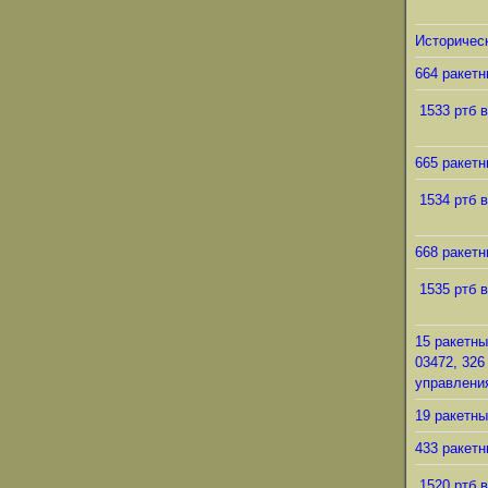
Историческ
664 ракетн
1533 ртб в
665 ракетн
1534 ртб в
668 ракетн
1535 ртб в
15 ракетны
03472, 326
управления
19 ракетны
433 ракетн
1520 ртб в