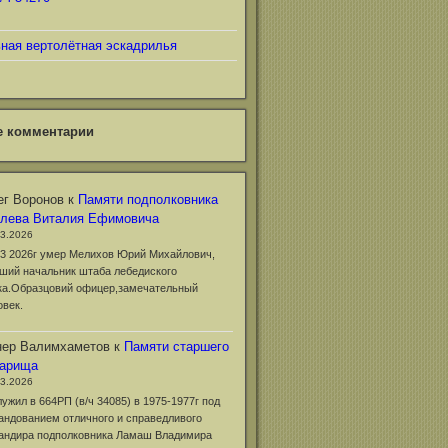
ьная вертолётная эскадрилья
е комментарии
г Воронов
к
Памяти подполковника
клева Виталия Ефимовича
03.2026
03 2026г умер Мелихов Юрий Михайлович,
ший начальник штаба лебедиского
ка.Образцовий офицер,замечательный
овек.
нер Валимхаметов
к
Памяти старшего
варища
03.2026
лужил в 664РП (в/ч 34085) в 1975-1977г под
андованием отличного и справедливого
андира подполковника Ламаш Владимира