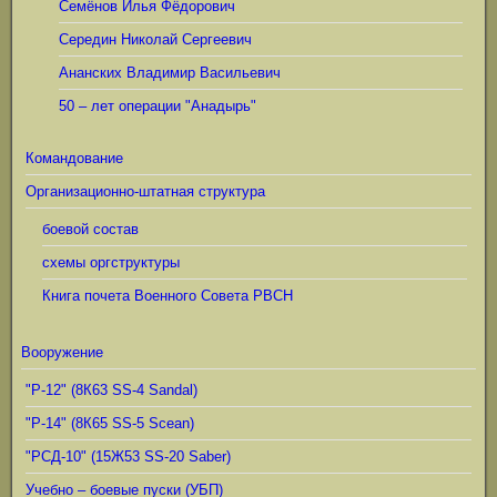
Семёнов Илья Фёдорович
Середин Николай Сергеевич
Ананских Владимир Васильевич
50 – лет операции "Анадырь"
Командование
Организационно-штатная структура
боевой состав
схемы оргструктуры
Книга почета Военного Совета РВСН
Вооружение
"Р-12" (8К63 SS-4 Sandal)
"Р-14" (8К65 SS-5 Scean)
"РСД-10" (15Ж53 SS-20 Saber)
Учебно – боевые пуски (УБП)