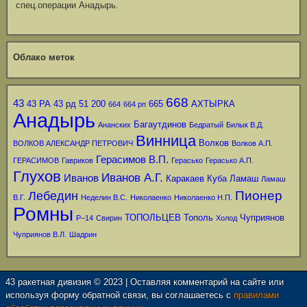
спец.операции Анадырь.
Облако меток
668
43
43 РА
43 рд
51
200
665
АХТЫРКА
664
664 рп
Анадырь
Багаутдинов
Ананских
Бедратый
Билык В.Д.
Винница
Волков
ВОЛКОВ АЛЕКСАНДР ПЕТРОВИЧ
Волков А.П.
Герасимов В.П.
ГЕРАСИМОВ
Гавриков
Герасько
Герасько А.П.
Глухов
Иванов А.Г.
Иванов
Каракаев
Куба
Ламаш
Ламаш
Пионер
Лебедин
В.Г.
Неделин В.С.
Николаенко
Николаенко Н.П.
Ромны
ТОПОЛЬЦЕВ
Тополь
Чуприянов
Р–14
Свирин
Холод
Чуприянов В.Л.
Шадрин
43 ракетная дивизия © 2023 | Оставляя комментарий на сайте или
используя форму обратной связи, вы соглашаетесь с
правилами