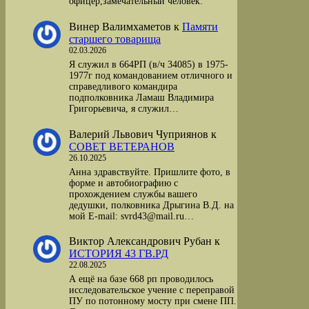
офицер,замечательный человек.
Винер Валимхаметов
к
Памяти
старшего товарища
02.03.2026
Я служил в 664РП (в/ч 34085) в 1975-
1977г под командованием отличного и
справедливого командира
подполковника Ламаш Владимира
Григорьевича, я служил…
Валерий Львович Чуприянов
к
СОВЕТ ВЕТЕРАНОВ
26.10.2025
Анна здравствуйте. Пришлите фото, в
форме и автобиографию с
прохождением службы вашего
дедушки, полковника Дрыгина В.Д. на
мой Е-mail: svrd43@mail.ru…
Виктор Александрович Рубан
к
ИСТОРИЯ 43 ГВ.РД
22.08.2025
А ещё на базе 668 рп проводилось
исследовательское учение с переправой
ПУ по потонному мосту при смене ПП.