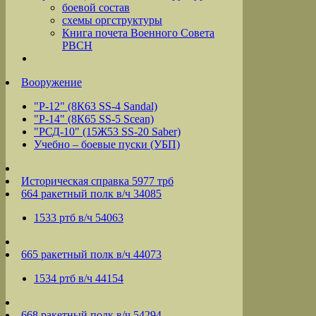
боевой состав
схемы оргструктуры
Книга почета Военного Совета
РВСН
Вооружение
"Р-12" (8К63 SS-4 Sandal)
"Р-14" (8К65 SS-5 Scean)
"РСД-10" (15Ж53 SS-20 Saber)
Учебно – боевые пуски (УБП)
Историческая справка 5977 трб
664 ракетный полк в/ч 34085
1533 ртб в/ч 54063
665 ракетный полк в/ч 44073
1534 ртб в/ч 44154
668 ракетный полк в/ч 54294