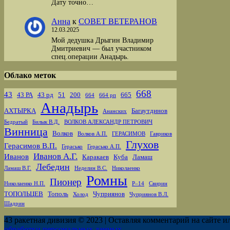
Дату точно…
Анна
к
СОВЕТ ВЕТЕРАНОВ
12.03.2025
Мой дедушка Дрыгин Владимир
Дмитриевич — был участником
спец.операции Анадырь.
Облако меток
668
43
43 РА
43 рд
51
200
665
664
664 рп
Анадырь
АХТЫРКА
Багаутдинов
Ананских
Бедратый
Билык В.Д.
ВОЛКОВ АЛЕКСАНДР ПЕТРОВИЧ
Винница
Волков
Волков А.П.
ГЕРАСИМОВ
Гавриков
Глухов
Герасимов В.П.
Герасько
Герасько А.П.
Иванов А.Г.
Иванов
Каракаев
Куба
Ламаш
Лебедин
Ламаш В.Г.
Неделин В.С.
Николаенко
Ромны
Пионер
Николаенко Н.П.
Р–14
Свирин
ТОПОЛЬЦЕВ
Тополь
Чуприянов
Холод
Чуприянов В.Л.
Шадрин
43 ракетная дивизия © 2023 | Оставляя комментарий на сайте и
обработки персональных данных.