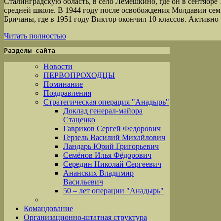
Сталинградскую область, в село Лемешкино, где он в сентябре 
средней школе. В 1944 году после освобождения Молдавии семь
Бричаны, где в 1951 году Виктор окончил 10 классов. Активн
Читать полностью
Разделы сайта
Новости
ПЕРВОПРОХОДЦЫ
Поминание
Поздравления
Стратегическая операция "Анадырь"
Доклад генерал-майора
Стаценко
Гавриков Сергей Федорович
Герзель Василий Михайлович
Ландарь Юрий Григорьевич
Семёнов Илья Фёдорович
Середин Николай Сергеевич
Ананских Владимир
Васильевич
50 – лет операции "Анадырь"
Командование
Организационно-штатная структура