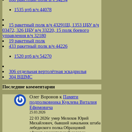
1535 ртб в/ч 44078
15 ракетный полк в/ч 43291Ш, 1353 ЦБУ в/ч
03472, 326 ЦБУ в/ч 33220, 15 полк боевого
управления в/ч 32180
19 ракетный полк
433 ракетный полк в/ч 44226
1520 ртб в/ч 54270
306 отдельная вертолётная эскадрилья
304 ВШМС
Последние комментарии
Олег Воронов
к
Памяти
подполковника Куклева Виталия
Ефимовича
25.03.2026
22 03 2026г умер Мелихов Юрий
Михайлович, бывший начальник штаба
лебедиского полка.Образцовий