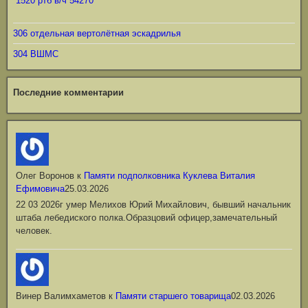
1520 ртб в/ч 54270
306 отдельная вертолётная эскадрилья
304 ВШМС
Последние комментарии
Олег Воронов
к
Памяти подполковника Куклева Виталия
Ефимовича
25.03.2026
22 03 2026г умер Мелихов Юрий Михайлович, бывший начальник
штаба лебедиского полка.Образцовий офицер,замечательный
человек.
Винер Валимхаметов
к
Памяти старшего товарища
02.03.2026