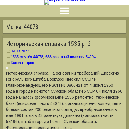
Метка:
44078
Историческая справка 1535 ртб
09.03.2023
1535 ртб в/ч 44078
,
668 ракетный полк в/ч 54294
Комментарии
Историческая справка На основании требований Директив
Генерального Штаба Вооружённых сил СССР и
Главнокомандующего РВСН № 0866421 от 4 июня 1960
года в городе Конотоп Сумской области УССР 04 июля 1960
года началось формирование 1535 ремонтно‒технической
базы (войсковая часть 44078), организационно вошедшей в
боевой состав 200 ракетной бригады, преобразованной в
мае 1961 года в 43 ракетную дивизию (войсковая часть
54196), штаб в городе Ромны Сумской области.
Формирование проводилось под …