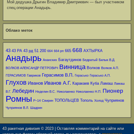
Мой дедушка Дрыгин Владимир Дмитриевич — был участником
спец.операции Анадырь.
Облако меток
668
43
43 РА
43 рд
51
200
665
АХТЫРКА
664
664 рп
Анадырь
Багаутдинов
Ананских
Бедратый
Билык В.Д.
Винница
Волков
ВОЛКОВ АЛЕКСАНДР ПЕТРОВИЧ
Волков А.П.
Герасимов В.П.
ГЕРАСИМОВ
Гавриков
Герасько
Герасько А.П.
Глухов
Иванов А.Г.
Иванов
Каракаев
Куба
Ламаш
Ламаш
Пионер
Лебедин
В.Г.
Неделин В.С.
Николаенко
Николаенко Н.П.
Ромны
ТОПОЛЬЦЕВ
Тополь
Чуприянов
Р–14
Свирин
Холод
Чуприянов В.Л.
Шадрин
43 ракетная дивизия © 2023 | Оставляя комментарий на сайте или