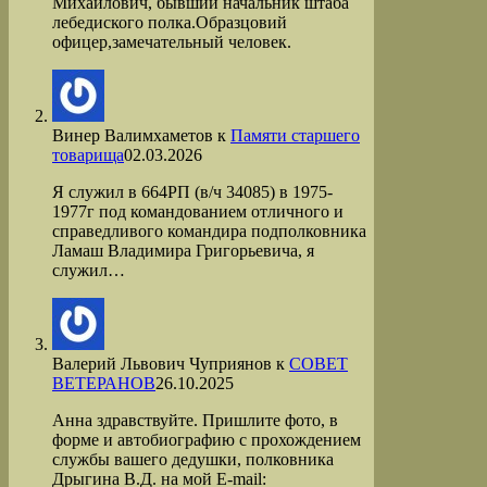
Михайлович, бывший начальник штаба
лебедиского полка.Образцовий
офицер,замечательный человек.
Винер Валимхаметов
к
Памяти старшего
товарища
02.03.2026
Я служил в 664РП (в/ч 34085) в 1975-
1977г под командованием отличного и
справедливого командира подполковника
Ламаш Владимира Григорьевича, я
служил…
Валерий Львович Чуприянов
к
СОВЕТ
ВЕТЕРАНОВ
26.10.2025
Анна здравствуйте. Пришлите фото, в
форме и автобиографию с прохождением
службы вашего дедушки, полковника
Дрыгина В.Д. на мой Е-mail: