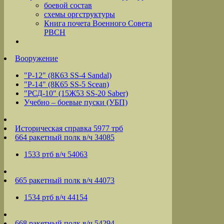
боевой состав
схемы оргструктуры
Книга почета Военного Совета
РВСН
Вооружение
"Р-12" (8К63 SS-4 Sandal)
"Р-14" (8К65 SS-5 Scean)
"РСД-10" (15Ж53 SS-20 Saber)
Учебно – боевые пуски (УБП)
Историческая справка 5977 трб
664 ракетный полк в/ч 34085
1533 ртб в/ч 54063
665 ракетный полк в/ч 44073
1534 ртб в/ч 44154
668 ракетный полк в/ч 54294