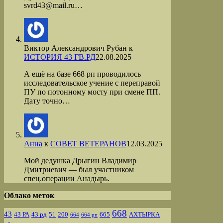
svrd43@mail.ru…
Виктор Александрович Рубан
к
ИСТОРИЯ 43 ГВ.РД
22.08.2025
А ещё на базе 668 рп проводилось
исследовательское учение с переправой
ПУ по потонному мосту при смене ПП.
Дату точно…
Анна
к
СОВЕТ ВЕТЕРАНОВ
12.03.2025
Мой дедушка Дрыгин Владимир
Дмитриевич — был участником
спец.операции Анадырь.
Облако меток
668
43
43 РА
43 рд
51
200
665
АХТЫРКА
664
664 рп