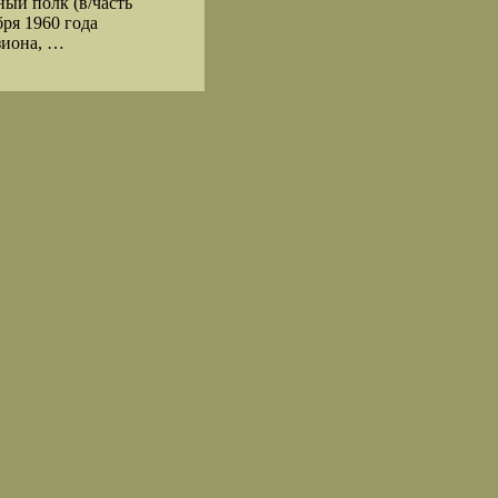
ный полк (в/часть
ря 1960 года
зиона, …