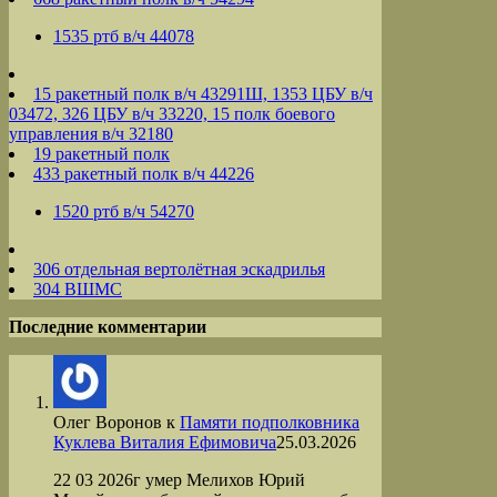
1535 ртб в/ч 44078
15 ракетный полк в/ч 43291Ш, 1353 ЦБУ в/ч
03472, 326 ЦБУ в/ч 33220, 15 полк боевого
управления в/ч 32180
19 ракетный полк
433 ракетный полк в/ч 44226
1520 ртб в/ч 54270
306 отдельная вертолётная эскадрилья
304 ВШМС
Последние комментарии
Олег Воронов
к
Памяти подполковника
Куклева Виталия Ефимовича
25.03.2026
22 03 2026г умер Мелихов Юрий