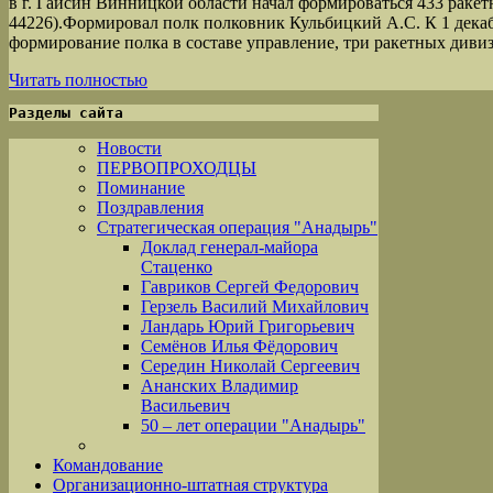
в г. Гайсин Винницкой области начал формироваться 433 ракет
44226).Формировал полк полковник Кульбицкий А.С. К 1 декаб
формирование полка в составе управление, три ракетных диви
Читать полностью
Разделы сайта
Новости
ПЕРВОПРОХОДЦЫ
Поминание
Поздравления
Стратегическая операция "Анадырь"
Доклад генерал-майора
Стаценко
Гавриков Сергей Федорович
Герзель Василий Михайлович
Ландарь Юрий Григорьевич
Семёнов Илья Фёдорович
Середин Николай Сергеевич
Ананских Владимир
Васильевич
50 – лет операции "Анадырь"
Командование
Организационно-штатная структура