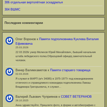
306 отдельная вертолётная эскадрилья
304 ВШМС
Последние комментарии
Олег Воронов
к
Памяти подполковника Куклева Виталия
Ефимовича
25.03.2026
22 03 2026г умер Мелихов Юрий Михайлович, бывший начальник
штаба лебедиского полка.Образцовий офицер,замечательный
человек.
Винер Валимхаметов
к
Памяти старшего товарища
02.03.2026
Я служил в 664РП (в/ч 34085) в 1975-1977г под командованием
отличного и справедливого командира подполковника Ламаш
Владимира Григорьевича, я служил…
Валерий Львович Чуприянов
к
СОВЕТ ВЕТЕРАНОВ
26.10.2025
Анна здравствуйте. Пришлите фото, в форме и автобиографию с