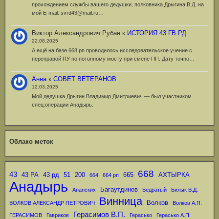
прохождением службы вашего дедушки, полковника Дрыгина В.Д. на
мой Е-mail: svrd43@mail.ru…
Виктор Александрович Рубан
к
ИСТОРИЯ 43 ГВ.РД
22.08.2025
А ещё на базе 668 рп проводилось исследовательское учение с
переправой ПУ по потонному мосту при смене ПП. Дату точно…
Анна
к
СОВЕТ ВЕТЕРАНОВ
12.03.2025
Мой дедушка Дрыгин Владимир Дмитриевич — был участником
спец.операции Анадырь.
Облако меток
668
43
43 РА
43 рд
51
200
665
АХТЫРКА
664
664 рп
Анадырь
Багаутдинов
Ананских
Бедратый
Билык В.Д.
Винница
Волков
ВОЛКОВ АЛЕКСАНДР ПЕТРОВИЧ
Волков А.П.
Герасимов В.П.
ГЕРАСИМОВ
Гавриков
Герасько
Герасько А.П.