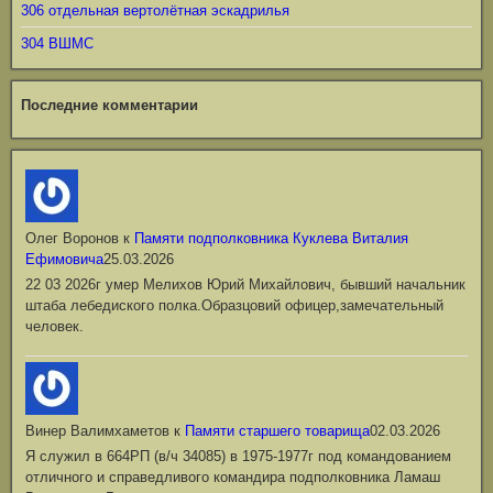
306 отдельная вертолётная эскадрилья
304 ВШМС
Последние комментарии
Олег Воронов
к
Памяти подполковника Куклева Виталия
Ефимовича
25.03.2026
22 03 2026г умер Мелихов Юрий Михайлович, бывший начальник
штаба лебедиского полка.Образцовий офицер,замечательный
человек.
Винер Валимхаметов
к
Памяти старшего товарища
02.03.2026
Я служил в 664РП (в/ч 34085) в 1975-1977г под командованием
отличного и справедливого командира подполковника Ламаш