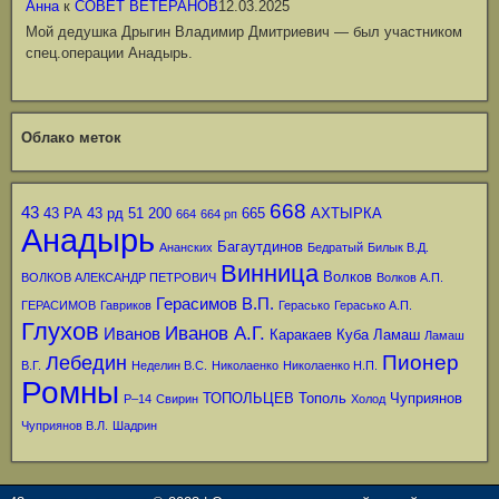
Анна
к
СОВЕТ ВЕТЕРАНОВ
12.03.2025
Мой дедушка Дрыгин Владимир Дмитриевич — был участником
спец.операции Анадырь.
Облако меток
668
43
43 РА
43 рд
51
200
665
АХТЫРКА
664
664 рп
Анадырь
Багаутдинов
Ананских
Бедратый
Билык В.Д.
Винница
Волков
ВОЛКОВ АЛЕКСАНДР ПЕТРОВИЧ
Волков А.П.
Герасимов В.П.
ГЕРАСИМОВ
Гавриков
Герасько
Герасько А.П.
Глухов
Иванов А.Г.
Иванов
Каракаев
Куба
Ламаш
Ламаш
Пионер
Лебедин
В.Г.
Неделин В.С.
Николаенко
Николаенко Н.П.
Ромны
ТОПОЛЬЦЕВ
Тополь
Чуприянов
Р–14
Свирин
Холод
Чуприянов В.Л.
Шадрин