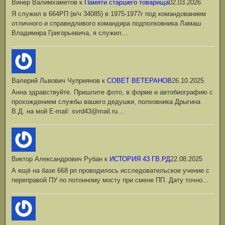
Винер Валимхаметов
к
Памяти старшего товарища
02.03.2026
Я служил в 664РП (в/ч 34085) в 1975-1977г под командованием
отличного и справедливого командира подполковника Ламаш
Владимира Григорьевича, я служил…
Валерий Львович Чуприянов
к
СОВЕТ ВЕТЕРАНОВ
26.10.2025
Анна здравствуйте. Пришлите фото, в форме и автобиографию с
прохождением службы вашего дедушки, полковника Дрыгина
В.Д. на мой Е-mail: svrd43@mail.ru…
Виктор Александрович Рубан
к
ИСТОРИЯ 43 ГВ.РД
22.08.2025
А ещё на базе 668 рп проводилось исследовательское учение с
переправой ПУ по потонному мосту при смене ПП. Дату точно…