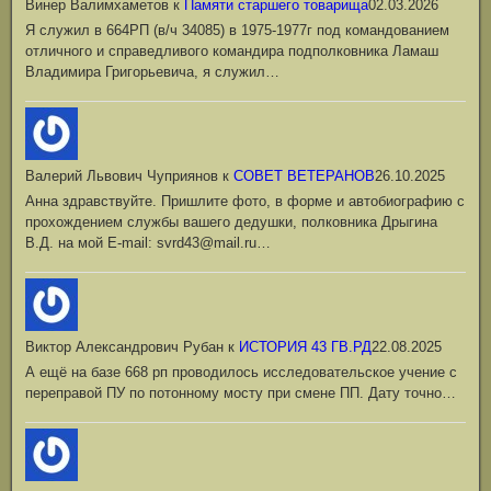
Винер Валимхаметов
к
Памяти старшего товарища
02.03.2026
Я служил в 664РП (в/ч 34085) в 1975-1977г под командованием
отличного и справедливого командира подполковника Ламаш
Владимира Григорьевича, я служил…
Валерий Львович Чуприянов
к
СОВЕТ ВЕТЕРАНОВ
26.10.2025
Анна здравствуйте. Пришлите фото, в форме и автобиографию с
прохождением службы вашего дедушки, полковника Дрыгина
В.Д. на мой Е-mail: svrd43@mail.ru…
Виктор Александрович Рубан
к
ИСТОРИЯ 43 ГВ.РД
22.08.2025
А ещё на базе 668 рп проводилось исследовательское учение с
переправой ПУ по потонному мосту при смене ПП. Дату точно…