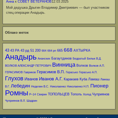
Анна
к
СОВЕТ ВЕТЕРАНОВ
12.03.2025
Мой дедушка Дрыгин Владимир Дмитриевич — был участником
спец.операции Анадырь.
Облако меток
668
43
43 РА
43 рд
51
200
665
АХТЫРКА
664
664 рп
Анадырь
Багаутдинов
Ананских
Бедратый
Билык В.Д.
Винница
Волков
ВОЛКОВ АЛЕКСАНДР ПЕТРОВИЧ
Волков А.П.
Герасимов В.П.
ГЕРАСИМОВ
Гавриков
Герасько
Герасько А.П.
Глухов
Иванов А.Г.
Иванов
Каракаев
Куба
Ламаш
Ламаш
Пионер
Лебедин
В.Г.
Неделин В.С.
Николаенко
Николаенко Н.П.
Ромны
ТОПОЛЬЦЕВ
Тополь
Чуприянов
Р–14
Свирин
Холод
Чуприянов В.Л.
Шадрин