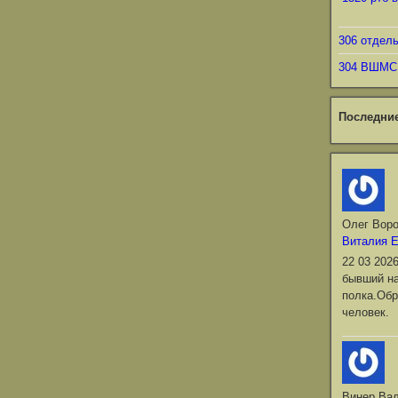
306 отдел
304 ВШМС
Последни
Олег Вор
Виталия 
22 03 202
бывший на
полка.Обр
человек.
Винер Ва