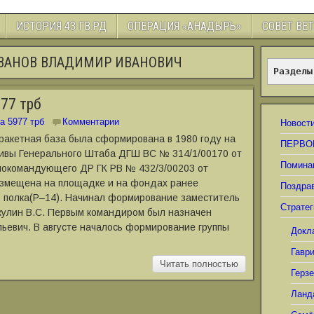
ИСТОРИЯ 43 ГВ.РД
ОПЕРАЦИЯ «АНАДЫРЬ»
СОВЕТ ВЕ
ЛОВАНОВ ВЛАДИМИР ИВАНОВИЧ
Разделы
77 трб
а 5977 трб
Комментарии
Новост
 ракетная база была сформирована в 1980 году на
ПЕРВО
ивы Генерального Штаба ДГШ ВС № 314/1/00170 от
Помина
внокомандующего ДР ГК РВ № 432/3/00203 от
размещена на площадке и на фондах ранее
Поздра
о полка(Р–14). Начинал формирование заместитель
Стратег
кулин В.С. Первым командиром был назначен
ьевич. В августе началось формирование группы
Докл
Гавр
Читать полностью
Герз
Ланд