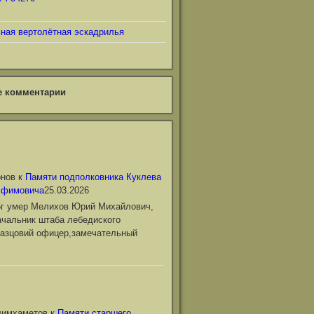
ьная вертолётная эскадрилья
е комментарии
онов
к
Памяти подполковника Куклева
Ефимовича
25.03.2026
6г умер Мелихов Юрий Михайлович,
чальник штаба лебедиского
азцовий офицер,замечательный
лимхаметов
к
Памяти старшего