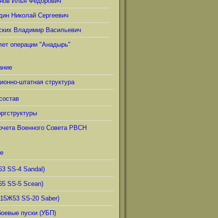
нов Илья Фёдорович
дин Николай Сергеевич
ских Владимир Васильевич
лет операции "Анадырь"
ание
ионно-штатная структура
состав
ргструктуры
очета Военного Совета РВСН
е
63 SS-4 Sandal)
65 SS-5 Scean)
(15Ж53 SS-20 Saber)
боевые пуски (УБП)