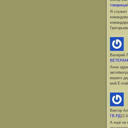
товарища
Я служил 
командова
командир
Григорьев
Валерий Л
ВЕТЕРАН
Анна здра
автобиог
вашего де
мой Е-mai
Виктор Ал
ГВ.РД
22.0
А ещё на 
исследова