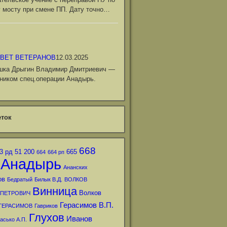
 мосту при смене ПП. Дату точно…
ВЕТ ВЕТЕРАНОВ
12.03.2025
шка Дрыгин Владимир Дмитриевич —
ником спец.операции Анадырь.
ток
668
3 рд
51
200
665
664
664 рп
Анадырь
Ананских
ов
Бедратый
Билык В.Д.
ВОЛКОВ
Винница
Волков
 ПЕТРОВИЧ
Герасимов В.П.
ГЕРАСИМОВ
Гавриков
Глухов
Иванов
асько А.П.