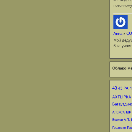
потонному
Анна
к
СО
Мой деду
был участ
Облако ме
43
43 РА
4
АХТЫРКА
Багаутдин
АЛЕКСАНДР
Волков А.П.
Герасько
Гер