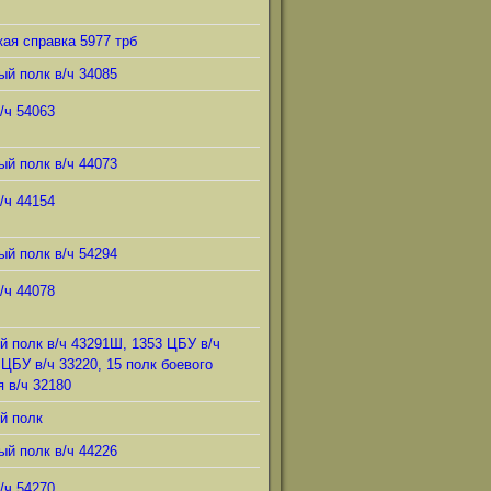
ая справка 5977 трб
ый полк в/ч 34085
/ч 54063
ый полк в/ч 44073
/ч 44154
ый полк в/ч 54294
/ч 44078
й полк в/ч 43291Ш, 1353 ЦБУ в/ч
 ЦБУ в/ч 33220, 15 полк боевого
 в/ч 32180
й полк
ый полк в/ч 44226
/ч 54270