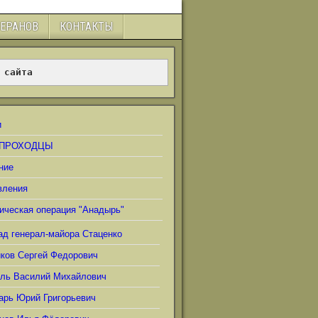
ТЕРАНОВ
КОНТАКТЫ
 сайта
и
ПРОХОДЦЫ
ние
вления
ическая операция "Анадырь"
ад генерал-майора Стаценко
иков Сергей Федорович
ель Василий Михайлович
арь Юрий Григорьевич