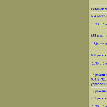
Историческ
664 ракетн
1533 ртб в
665 ракетн
1534 ртб в
668 ракетн
1535 ртб в
15 ракетны
03472, 326
управления
19 ракетны
433 ракетн
1520 ртб в