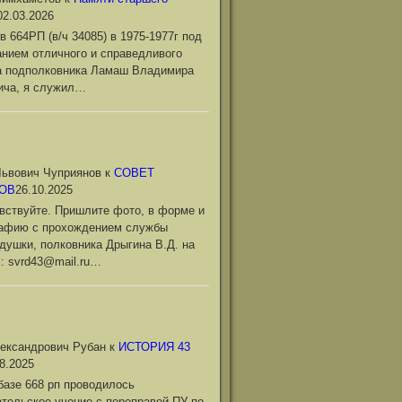
02.03.2026
в 664РП (в/ч 34085) в 1975-1977г под
нием отличного и справедливого
а подполковника Ламаш Владимира
ича, я служил…
ьвович Чуприянов
к
СОВЕТ
ОВ
26.10.2025
вствуйте. Пришлите фото, в форме и
рафию с прохождением службы
душки, полковника Дрыгина В.Д. на
l: svrd43@mail.ru…
ександрович Рубан
к
ИСТОРИЯ 43
8.2025
базе 668 рп проводилось
тельское учение с переправой ПУ по