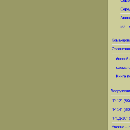
Семё
Сере
Анан
50 – 
Командов
Организац
боевой 
схемы о
Книга п
Вооружени
"Р-12" (8К
"Р-14" (8К
"РСД-10" 
Учебно – 