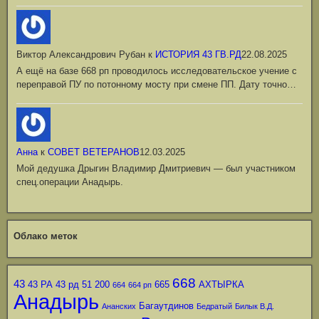
Виктор Александрович Рубан
к
ИСТОРИЯ 43 ГВ.РД
22.08.2025
А ещё на базе 668 рп проводилось исследовательское учение с
переправой ПУ по потонному мосту при смене ПП. Дату точно…
Анна
к
СОВЕТ ВЕТЕРАНОВ
12.03.2025
Мой дедушка Дрыгин Владимир Дмитриевич — был участником
спец.операции Анадырь.
Облако меток
668
43
43 РА
43 рд
51
200
665
АХТЫРКА
664
664 рп
Анадырь
Багаутдинов
Ананских
Бедратый
Билык В.Д.