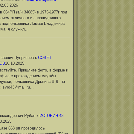
02.03.2026
в 664РП (в/ч 34085) в 1975-1977г под
нием отличного и справедливого
а подполковника Ламаш Владимира
ича, я служил…
ьвович Чуприянов
к
СОВЕТ
ОВ
26.10.2025
вствуйте. Пришлите фото, в форме и
рафию с прохождением службы
душки, полковника Дрыгина В.Д. на
l: svrd43@mail.ru…
ександрович Рубан
к
ИСТОРИЯ 43
8.2025
базе 668 рп проводилось
тельское учение с переправой ПУ по