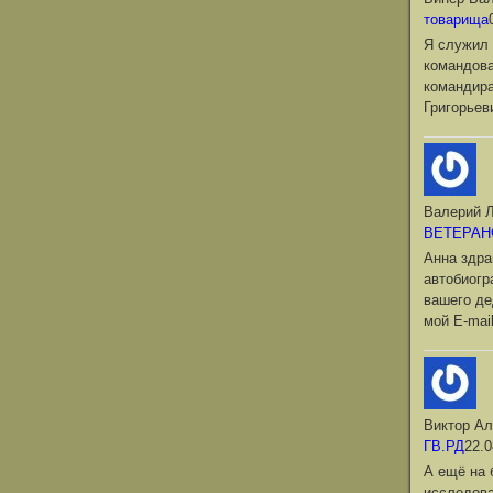
товарища
Я служил 
командова
командир
Григорьев
Валерий Л
ВЕТЕРАН
Анна здра
автобиог
вашего де
мой Е-mai
Виктор Ал
ГВ.РД
22.0
А ещё на 
исследова