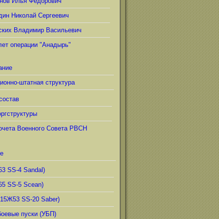
нов Илья Фёдорович
дин Николай Сергеевич
ских Владимир Васильевич
лет операции "Анадырь"
ание
ионно-штатная структура
состав
ргструктуры
очета Военного Совета РВСН
е
63 SS-4 Sandal)
65 SS-5 Scean)
(15Ж53 SS-20 Saber)
боевые пуски (УБП)