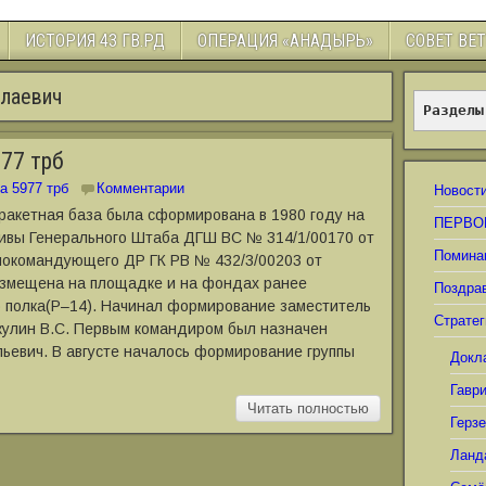
ИСТОРИЯ 43 ГВ.РД
ОПЕРАЦИЯ «АНАДЫРЬ»
СОВЕТ ВЕ
лаевич
Разделы
77 трб
а 5977 трб
Комментарии
Новост
 ракетная база была сформирована в 1980 году на
ПЕРВО
ивы Генерального Штаба ДГШ ВС № 314/1/00170 от
Помина
внокомандующего ДР ГК РВ № 432/3/00203 от
размещена на площадке и на фондах ранее
Поздра
о полка(Р–14). Начинал формирование заместитель
Стратег
кулин В.С. Первым командиром был назначен
ьевич. В августе началось формирование группы
Докл
Гавр
Читать полностью
Герз
Ланд