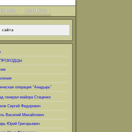
ТЕРАНОВ
КОНТАКТЫ
 сайта
и
ПРОХОДЦЫ
ние
вления
ическая операция "Анадырь"
ад генерал-майора Стаценко
иков Сергей Федорович
ель Василий Михайлович
арь Юрий Григорьевич