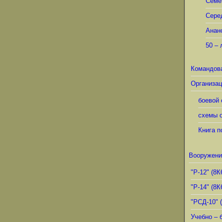
Семё
Сере
Анан
50 – 
Командов
Организац
боевой 
схемы о
Книга п
Вооружени
"Р-12" (8К
"Р-14" (8К
"РСД-10" 
Учебно – 