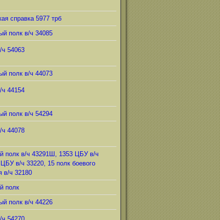
ая справка 5977 трб
ый полк в/ч 34085
/ч 54063
ый полк в/ч 44073
/ч 44154
ый полк в/ч 54294
/ч 44078
й полк в/ч 43291Ш, 1353 ЦБУ в/ч
 ЦБУ в/ч 33220, 15 полк боевого
 в/ч 32180
й полк
ый полк в/ч 44226
/ч 54270