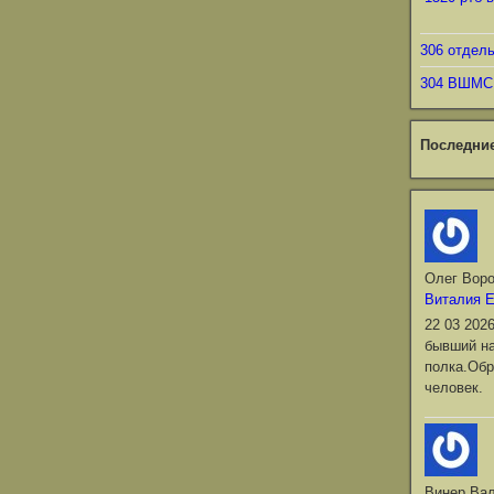
306 отдел
304 ВШМС
Последни
Олег Вор
Виталия 
22 03 202
бывший на
полка.Обр
человек.
Винер Ва