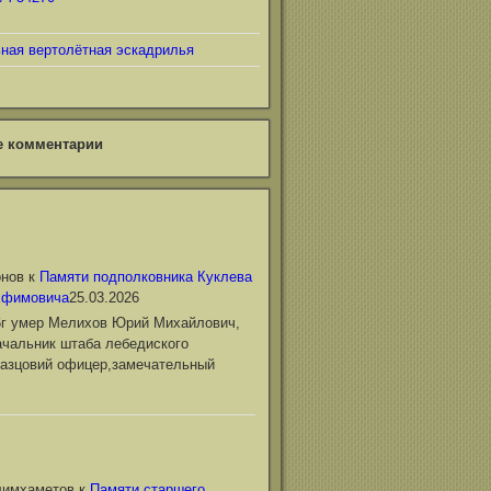
ьная вертолётная эскадрилья
е комментарии
онов
к
Памяти подполковника Куклева
Ефимовича
25.03.2026
6г умер Мелихов Юрий Михайлович,
чальник штаба лебедиского
азцовий офицер,замечательный
лимхаметов
к
Памяти старшего