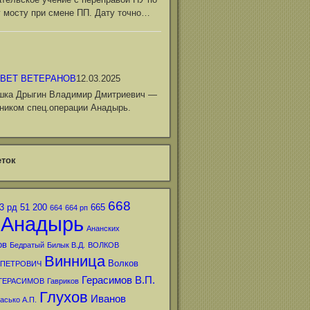
 мосту при смене ПП. Дату точно…
ВЕТ ВЕТЕРАНОВ
12.03.2025
шка Дрыгин Владимир Дмитриевич —
ником спец.операции Анадырь.
ток
668
3 рд
51
200
665
664
664 рп
Анадырь
Ананских
ов
Бедратый
Билык В.Д.
ВОЛКОВ
Винница
Волков
 ПЕТРОВИЧ
Герасимов В.П.
ГЕРАСИМОВ
Гавриков
Глухов
Иванов
асько А.П.