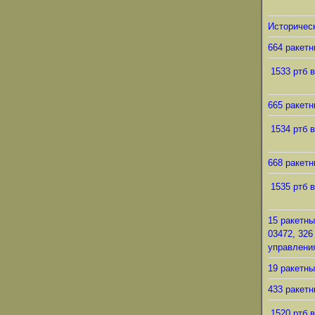
Историческ
664 ракетн
1533 ртб в
665 ракетн
1534 ртб в
668 ракетн
1535 ртб в
15 ракетны
03472, 326
управления
19 ракетны
433 ракетн
1520 ртб в