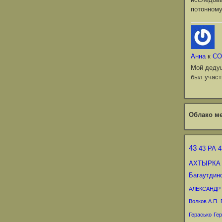
потонному
Анна
к
СО
Мой деду
был участ
Облако ме
43
43 РА
4
АХТЫРКА
Багаутдин
АЛЕКСАНДР
Волков А.П.
Герасько
Гер