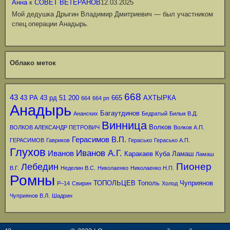
Анна
к
СОВЕТ ВЕТЕРАНОВ
12.03.2025
Мой дедушка Дрыгин Владимир Дмитриевич — был участником
спец.операции Анадырь.
Облако меток
668
43
43 РА
43 рд
51
200
665
АХТЫРКА
664
664 рп
Анадырь
Багаутдинов
Ананских
Бедратый
Билык В.Д.
Винница
Волков
ВОЛКОВ АЛЕКСАНДР ПЕТРОВИЧ
Волков А.П.
Герасимов В.П.
ГЕРАСИМОВ
Гавриков
Герасько
Герасько А.П.
Глухов
Иванов А.Г.
Иванов
Каракаев
Куба
Ламаш
Ламаш
Пионер
Лебедин
В.Г.
Неделин В.С.
Николаенко
Николаенко Н.П.
Ромны
ТОПОЛЬЦЕВ
Тополь
Чуприянов
Р–14
Свирин
Холод
Чуприянов В.Л.
Шадрин