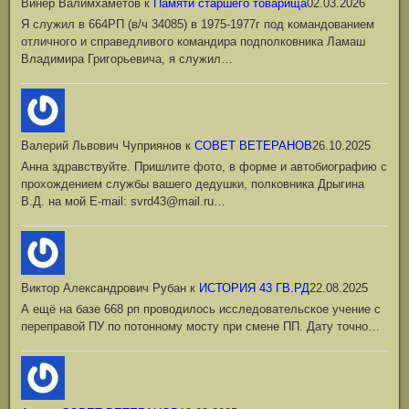
Винер Валимхаметов
к
Памяти старшего товарища
02.03.2026
Я служил в 664РП (в/ч 34085) в 1975-1977г под командованием
отличного и справедливого командира подполковника Ламаш
Владимира Григорьевича, я служил…
Валерий Львович Чуприянов
к
СОВЕТ ВЕТЕРАНОВ
26.10.2025
Анна здравствуйте. Пришлите фото, в форме и автобиографию с
прохождением службы вашего дедушки, полковника Дрыгина
В.Д. на мой Е-mail: svrd43@mail.ru…
Виктор Александрович Рубан
к
ИСТОРИЯ 43 ГВ.РД
22.08.2025
А ещё на базе 668 рп проводилось исследовательское учение с
переправой ПУ по потонному мосту при смене ПП. Дату точно…