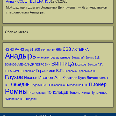
Анна
к
СОВЕТ ВЕТЕРАНОВ
12.03.2025
Мой дедушка Дрыгин Владимир Дмитриевич — был участником
спец.операции Анадырь.
Облако меток
668
43
43 РА
43 рд
51
200
665
АХТЫРКА
664
664 рп
Анадырь
Багаутдинов
Ананских
Бедратый
Билык В.Д.
Винница
Волков
ВОЛКОВ АЛЕКСАНДР ПЕТРОВИЧ
Волков А.П.
Герасимов В.П.
ГЕРАСИМОВ
Гавриков
Герасько
Герасько А.П.
Глухов
Иванов А.Г.
Иванов
Каракаев
Куба
Ламаш
Ламаш
Пионер
Лебедин
В.Г.
Неделин В.С.
Николаенко
Николаенко Н.П.
Ромны
ТОПОЛЬЦЕВ
Тополь
Чуприянов
Р–14
Свирин
Холод
Чуприянов В.Л.
Шадрин