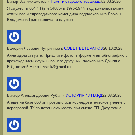
Винер Валимхаметов
к
Памяти старшего товарища
02.03.2026
Я служил в 664РП (в/ч 34085) в 1975-1977г под командованием
отличного и справедливого командира подполковника Ламаш
Владимира Григорьевича, я служил…
Валерий Львович Чуприянов
к
СОВЕТ ВЕТЕРАНОВ
26.10.2025
Анна здравствуйте. Пришлите фото, в форме и автобиографию с
прохождением службы вашего дедушки, полковника Дрыгина
В.Д. на мой Е-mail: svrd43@mail.ru…
Виктор Александрович Рубан
к
ИСТОРИЯ 43 ГВ.РД
22.08.2025
А ещё на базе 668 рп проводилось исследовательское учение с
переправой ПУ по потонному мосту при смене ПП. Дату точно…