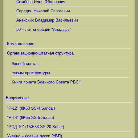
Семёнов Илья Фёдорович
Середин Николай Сергеевич
Ананских Владимир Васильевич
50 – лет операции "Анадырь"
Командование
Организационно-штатная структура
боевой состав
схемы оргструктуры
Книга почета Военного Совета РВСН
Вооружение
"Р-12" (8К63 SS-4 Sandal)
"Р-14" (8К65 SS-5 Scean)
"РСД-10" (15Ж53 SS-20 Saber)
Учебно – боевые пуски (УБП)