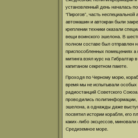
установленный день началась по
“Пирогов”, часть неспециальной 
автомашин и автокран были закр
креплении техники оказали специ
вещи воинского эшелона. В шест
полном составе был отправлен н
приспособленных помещениях а п
митинга взял курс на Гибралтар 
капитаном секретном пакете.
Проходя по Черному морю, кораб
время мы не испытывали особых
радиостанций Советского Союза.
проводились политинформации, 
эшелона, а однажды даже выступ
посвятил истории корабля, его п
каких-либо эксцессов, миновали
Средиземное море.