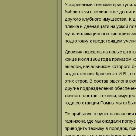
Ускоренными темпами приступили
библиотеки в количестве до пяти
другого клубного имущества. К
плёнке и двенадцати на узкой пл
мультипликационных кинофильмо
подготовку к предстоящим учени
Дивизия перешла на новые штат
конце июля 1962 года приказом 
эшелон, начальником которого б
подполковник Кравченко И.В., ег
этих строк. В состав эшелона в
другие подразделения обеспечен
личного состав, техники, имуще
года со станции Ромны мы отбыл
По прибытию в пункт назначения 
гарнизона где мы ожидали погруз
приводить технику в порядок, п
ежедневные политинформации и 