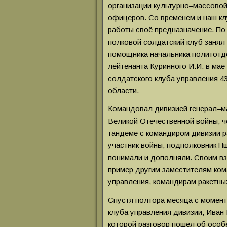
организации культурно–массово
офицеров. Со временем и наш к
работы своё предназначение. По 
полковой солдатский клуб занял
помощника начальника политотд
лейтенанта Куринного И.И. в мае
солдатского клуба управления 4
области.
Командовал дивизией генерал–
Великой Отечественной войны, ч
тандеме с командиром дивизии р
участник войны, подполковник П
понимали и дополняли. Своим в
пример другим заместителям ком
управления, командирам ракетны
Спустя полтора месяца с момент
клуба управления дивизии, Иван 
которой разговор пошёл об особе