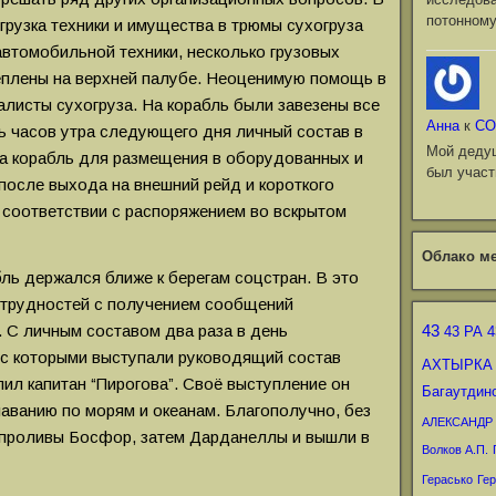
потонному
грузка техники и имущества в трюмы сухогруза
автомобильной техники, несколько грузовых
еплены на верхней палубе. Неоценимую помощь в
алисты сухогруза. На корабль были завезены все
Анна
к
СО
ь часов утра следующего дня личный состав в
Мой деду
а корабль для размещения в оборудованных и
был участ
осле выхода на внешний рейд и короткого
в соответствии с распоряжением во вскрытом
Облако ме
ль держался ближе к берегам соцстран. В это
 трудностей с получением сообщений
 С личным составом два раза в день
43
43 РА
4
с которыми выступали руководящий состав
АХТЫРКА
ил капитан “Пирогова”. Своё выступление он
Багаутдин
лаванию по морям и океанам. Благополучно, без
АЛЕКСАНДР
 проливы Босфор, затем Дарданеллы и вышли в
Волков А.П.
Герасько
Гер