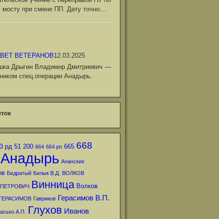
 мосту при смене ПП. Дату точно…
ВЕТ ВЕТЕРАНОВ
12.03.2025
шка Дрыгин Владимир Дмитриевич —
ником спец.операции Анадырь.
ток
668
3 рд
51
200
665
664
664 рп
Анадырь
Ананских
ов
Бедратый
Билык В.Д.
ВОЛКОВ
Винница
Волков
 ПЕТРОВИЧ
Герасимов В.П.
ГЕРАСИМОВ
Гавриков
Глухов
Иванов
асько А.П.