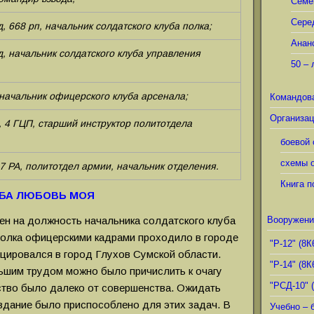
Семё
Сере
д, 668 рп, начальник солдатского клуба полка;
Анан
д, начальник солдатского клуба управления
50 – 
начальник офицерского клуба арсенала;
Командов
Организац
, 4 ГЦП, старший инструктор политотдела
боевой 
схемы о
7 РА, политотдел армии, начальник отделения.
Книга п
УБА ЛЮБОВЬ МОЯ
чен на должность начальника солдатского клуба
Вооружени
полка офицерскими кадрами проходило в городе
"Р-12" (8К
оцировался в город Глухов Сумской области.
"Р-14" (8К
ьшим трудом можно было причислить к очагу
"РСД-10" 
нство было далеко от совершенства. Ожидать
 здание было приспособлено для этих задач. В
Учебно – 