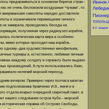
лось придерживаться в основном берегов стран–
Иванов А
нас не очень беспокоили воздушные “чужаки”, то
Лебеди
и американские самолёты нередко доставляли
Пионе
опоты и ограничивали перемещение личного
ТОПОЛЬЦ
ле не замирала, проводились беседы на
В.Л.
Шадрин
ормация, полученная через радиоузел корабля,
алась политическая карта мира и особенно
ны, мимо которых проходил наш корабль.
по одному–два художественных кинофильма,
ечные турниры и, естественно, любимая личным
Ромнах каждому солдату и сержанту было выдано
ных произведений. В пути использовались баян,
скрашивало нелегкий морской переход.
дним вечером. Примерно через полчаса капитан
ию подполковника Кравченко И.В., меня и в
ого отдела вскрыл очередной секретный пакет, в
нкт нашего следования остров Куба – морской
а историческая справка об Острове Свободы,