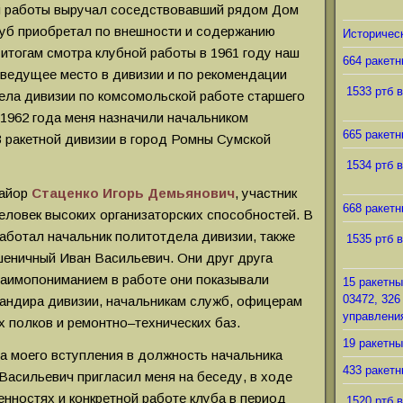
й работы выручал соседствовавший рядом Дом
луб приобретал по внешности и содержанию
Историческ
итогам смотра клубной работы в 1961 году наш
664 ракетн
 ведущее место в дивизии и по рекомендации
1533 ртб в
ела дивизии по комсомольской работе старшего
 1962 года меня назначили начальником
665 ракетн
3 ракетной дивизии в город Ромны Сумской
1534 ртб в
майор
Стаценко Игорь Демьянович
, участник
668 ракетн
еловек высоких организаторских способностей. В
аботал начальник политотдела дивизии, также
1535 ртб в
шеничный Иван Васильевич. Они друг друга
заимопониманием в работе они показывали
15 ракетны
03472, 326
андира дивизии, начальникам служб, офицерам
управления
х полков и ремонтно–технических баз.
19 ракетны
а моего вступления в должность начальника
433 ракетн
Васильевич пригласил меня на беседу, в ходе
нностях и конкретной работе клуба в период
1520 ртб в