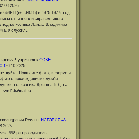
02.03.2026
в 664РП (в/ч 34085) в 1975-1977г под
нием отличного и справедливого
а подполковника Ламаш Владимира
ича, я служил…
ьвович Чуприянов
к
СОВЕТ
ОВ
26.10.2025
вствуйте. Пришлите фото, в форме и
рафию с прохождением службы
душки, полковника Дрыгина В.Д. на
l: svrd43@mail.ru…
ександрович Рубан
к
ИСТОРИЯ 43
8.2025
базе 668 рп проводилось
тельское учение с переправой ПУ по