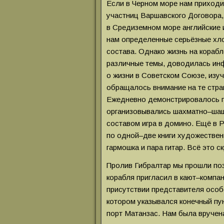
Если в Черном море нам приходи
участниц Варшавского Договора, 
в Средиземном море английские 
нам определенные серьёзные хл
состава. Однако жизнь на кораб
различные темы, доводилась инф
о жизни в Советском Союзе, изуч
обращалось внимание на те стра
Ежедневно демонстрировалось 
организовывались шахматно–шаш
составом игра в домино. Ещё в 
по одной–две книги художествен
гармошка и пара гитар. Всё это 
Пролив Гибралтар мы прошли поз
корабля пригласил в кают–компан
присутствии представителя особ
котором указывался конечный пу
порт Матанзас. Нам была вручен