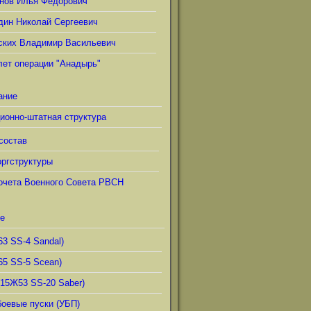
нов Илья Фёдорович
дин Николай Сергеевич
ских Владимир Васильевич
лет операции "Анадырь"
ание
ионно-штатная структура
состав
ргструктуры
очета Военного Совета РВСН
е
63 SS-4 Sandal)
65 SS-5 Scean)
(15Ж53 SS-20 Saber)
боевые пуски (УБП)