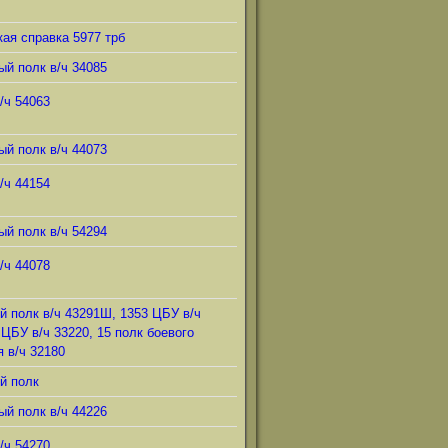
ая справка 5977 трб
ый полк в/ч 34085
/ч 54063
ый полк в/ч 44073
/ч 44154
ый полк в/ч 54294
/ч 44078
й полк в/ч 43291Ш, 1353 ЦБУ в/ч
 ЦБУ в/ч 33220, 15 полк боевого
 в/ч 32180
й полк
ый полк в/ч 44226
/ч 54270