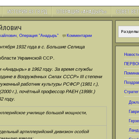
ИСТОРИЯ 43 ГВ.РД
ОПЕРАЦИЯ «АНАДЫРЬ»
СОВЕТ ВЕ
йлович
Разделы
хайлович
,
Операция "Анадырь"
Комментарии
нтября 1932 года в с. Большие Селища
Новост
области Украинской ССР.
ПЕРВО
и «Анадырь» в 1962 году. За время службы
Помина
одине в Вооружённых Силах СССР» III степени
Поздра
служенный работник культуры РСФСР (1981 г.),
2000 г.), почётный профессор РАЕН (1998г.)
Стратег
2 году.
Докл
Гавр
иллерийское училище большой мощности,
Герз
Ланд
тдельный артиллерийский дивизион особой
омандир взвода;