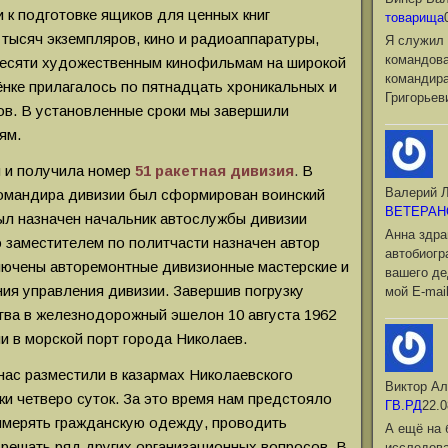
 к подготовке ящиков для ценных книг
товарища
 тысяч экземпляров, кино и радиоаппаратуры,
Я служил 
командова
 десяти художественным кинофильмам на широкой
командир
ёнке прилагалось по пятнадцать хроникальных и
Григорьев
в. В установленные сроки мы завершили
ям.
ы и получила номер
51 ракетная дивизия
.
В
Валерий Л
командира дивизии был сформирован воинский
ВЕТЕРАН
ыл назначен начальник автослужбы дивизии
Анна здра
о заместителем по политчасти назначен автор
автобиог
ключены авторемонтные дивизионные мастерские и
вашего де
ия управления дивизии. Завершив погрузку
мой Е-mai
ства в железнодорожный эшелон 10 августа 1962
и в морской порт города Николаев.
нас разместили в казармах Николаевского
Виктор Ал
ки четверо суток. За это время нам предстояло
ГВ.РД
22.0
римерять гражданскую одежду, проводить
А ещё на 
решать ряд других организационных вопросов. В
исследова