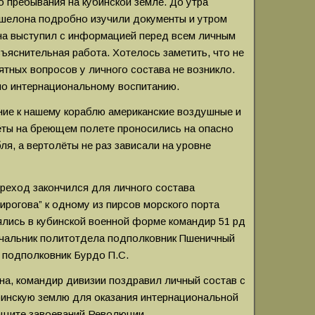
о пребывания на кубинской земле. До утра
эшелона подробно изучили документы и утром
на выступил с информацией перед всем личным
ъяснительная работа. Хотелось заметить, что не
нятных вопросов у личного состава не возникло.
по интернациональному воспитанию.
ние к нашему кораблю американские воздушные и
ёты на бреющем полете проносились на опасно
ля, а вертолёты не раз зависали на уровне
реход закончился для личного состава
ирогова” к одному из пирсов морского порта
ялись в кубинской военной форме командир 51 рд
ачальник политотдела подполковник Пшеничный
а подполковник Бурдо П.С.
на, командир дивизии поздравил личный состав с
бинскую землю для оказания интернациональной
ащите завоеваний Революции.