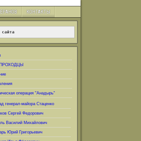
ТЕРАНОВ
КОНТАКТЫ
 сайта
и
ПРОХОДЦЫ
ние
вления
ическая операция "Анадырь"
ад генерал-майора Стаценко
иков Сергей Федорович
ель Василий Михайлович
арь Юрий Григорьевич