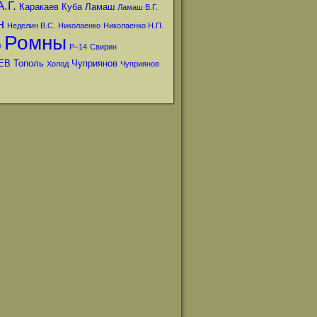
.Г.
Каракаев
Куба
Ламаш
Ламаш В.Г.
н
Неделин В.С.
Николаенко
Николаенко Н.П.
Ромны
р
Р–14
Свирин
ЕВ
Тополь
Чуприянов
Холод
Чуприянов