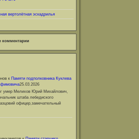
ьная вертолётная эскадрилья
е комментарии
онов
к
Памяти подполковника Куклева
Ефимовича
25.03.2026
6г умер Мелихов Юрий Михайлович,
чальник штаба лебедиского
азцовий офицер,замечательный
лимхаметов
к
Памяти старшего