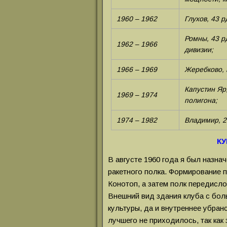
1960 – 1962
Глухов, 43 р
Ромны, 43 р
1962 – 1966
дивизии;
1966 – 1969
Жеребково, 
Капустин Яр
1969 – 1974
полигона;
1974 – 1982
Владимир, 2
К
В августе 1960 года я был назна
ракетного полка. Формирование 
Конотоп, а затем полк передисл
Внешний вид здания клуба с бол
культуры, да и внутреннее убра
лучшего не приходилось, так как