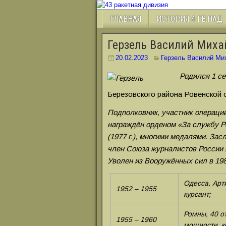
ГЛАВНАЯ
ИСТОРИЯ 4 ГВ.ПАД
Герзель Василий Миха
20.02.2023
Герзель Василий Ми
Родился 1 се
Березовского района Ровенской 
Подполковник, участник операци
награждён орденом «За службу Р
(1977 г.), многими медалями. За
член Союза журналистов России (
Уволен из Вооружённых сил в 198
Одесса, Арт
1952 – 1955
курсант;
Ромны, 40 о
1955 – 1960
мощности, к