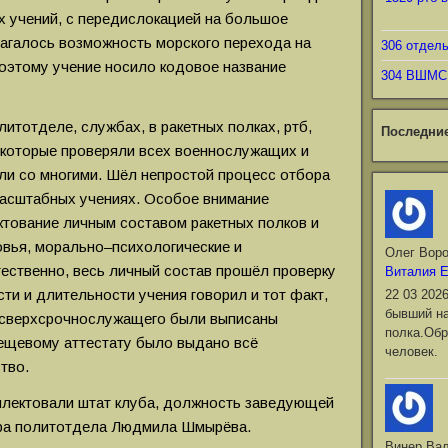
х учений, с передислокацией на большое
лагалось возможность морского перехода на
306 отдел
оэтому учение носило кодовое название
304 ВШМС
литотделе, службах, в ракетных полках, ртб,
Последни
 которые проверяли всех военнослужащих и
ли со многими. Шёл непростой процесс отбора
масштабных учениях. Особое внимание
тование личным составом ракетных полков и
овья, морально–психологические и
Олег Вор
ественно, весь личный состав прошёл проверку
Виталия 
ти и длительности учения говорил и тот факт,
22 03 202
бывший на
 сверхсрочнослужащего были выписаны
полка.Обр
ещевому аттестату было выдано всё
человек.
тво.
плектовали штат клуба, должность заведующей
ра политотдела Людмила Шмырёва.
Винер Ва