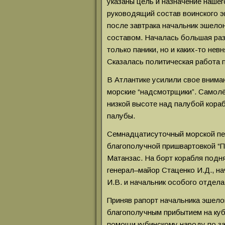
указаны цель и назначение нашег
руководящий состав воинского 
после завтрака начальник эшело
составом. Началась большая раз
только паники, но и каких-то нев
Сказалась политическая работа 
В Атлантике усилили свое внима
морские “надсмотрщики”. Самол
низкой высоте над палубой кораб
палубы.
Семнадцатисуточный морской пе
благополучной пришвартовкой “П
Матанзас. На борт корабля подн
генерал–майор Стаценко И.Д., н
И.В. и начальник особого отдел
Приняв рапорт начальника эшело
благополучным прибытием на ку
помощи кубинскому народу по з