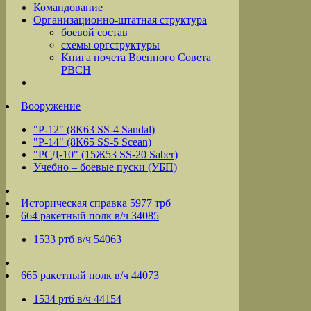
Командование
Организационно-штатная структура
боевой состав
схемы оргструктуры
Книга почета Военного Совета
РВСН
Вооружение
"Р-12" (8К63 SS-4 Sandal)
"Р-14" (8К65 SS-5 Scean)
"РСД-10" (15Ж53 SS-20 Saber)
Учебно – боевые пуски (УБП)
Историческая справка 5977 трб
664 ракетный полк в/ч 34085
1533 ртб в/ч 54063
665 ракетный полк в/ч 44073
1534 ртб в/ч 44154