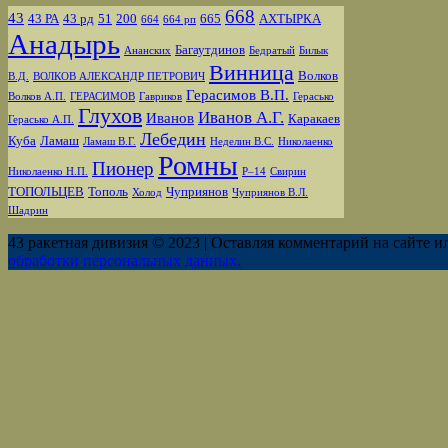
668
43
43 РА
43 рд
51
200
665
АХТЫРКА
664
664 рп
Анадырь
Багаутдинов
Ананских
Бедратый
Билык
Винница
Волков
В.Д.
ВОЛКОВ АЛЕКСАНДР ПЕТРОВИЧ
Герасимов В.П.
Волков А.П.
ГЕРАСИМОВ
Гавриков
Герасько
Глухов
Иванов А.Г.
Иванов
Каракаев
Герасько А.П.
Лебедин
Куба
Ламаш
Ламаш В.Г.
Неделин В.С.
Николаенко
Ромны
Пионер
Николаенко Н.П.
Р–14
Свирин
ТОПОЛЬЦЕВ
Тополь
Чуприянов
Холод
Чуприянов В.Л.
Шадрин
43 ракетная дивизия © 2023 | Оставляя комментарий на сайте и
обработки персональных данных.