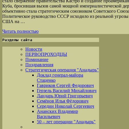
стало свержение правительства Кастро и создание проамерикан
Куба, бросившая вызов самой мощной империалистической де
объективно стала стратегическим союзником Советского Союз
Политическое руководство СССР исходило из реальной угрозы
США на …
Читать полностью
Разделы сайта
Новости
ПЕРВОПРОХОДЦЫ
Поминание
Поздравления
Стратегическая операция "Анадырь"
Доклад генерал-майора
Стаценко
Гавриков Сергей Федорович
Герзель Василий Михайлович
Ландарь Юрий Григорьевич
Семёнов Илья Фёдорович
Середин Николай Сергеевич
Ананских Владимир
Васильевич
50 – лет операции "Анадырь"