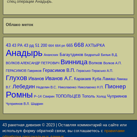
спец.операции Анадырь.
Облако меток
668
43
43 РА
43 рд
51
200
665
АХТЫРКА
664
664 рп
Анадырь
Багаутдинов
Ананских
Бедратый
Билык В.Д.
Винница
Волков
ВОЛКОВ АЛЕКСАНДР ПЕТРОВИЧ
Волков А.П.
Герасимов В.П.
ГЕРАСИМОВ
Гавриков
Герасько
Герасько А.П.
Глухов
Иванов А.Г.
Иванов
Каракаев
Куба
Ламаш
Ламаш
Пионер
Лебедин
В.Г.
Неделин В.С.
Николаенко
Николаенко Н.П.
Ромны
ТОПОЛЬЦЕВ
Тополь
Чуприянов
Р–14
Свирин
Холод
Чуприянов В.Л.
Шадрин
43 ракетная дивизия © 2023 | Оставляя комментарий на сайте или
используя форму обратной связи, вы соглашаетесь с
правилами
обработки персональных данных.