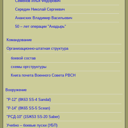
Семёнов Илья Фёдорович
Середин Николай Сергеевич
Ананских Владимир Васильевич
50 – лет операции "Анадырь"
Командование
Организационно-штатная структура
боевой состав
схемы оргструктуры
Книга почета Военного Совета РВСН
Вооружение
"Р-12" (8К63 SS-4 Sandal)
"Р-14" (8К65 SS-5 Scean)
"РСД-10" (15Ж53 SS-20 Saber)
Учебно – боевые пуски (УБП)