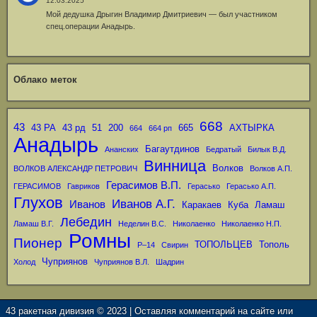
12.03.2025
Мой дедушка Дрыгин Владимир Дмитриевич — был участником
спец.операции Анадырь.
Облако меток
668
43
43 РА
43 рд
51
200
665
АХТЫРКА
664
664 рп
Анадырь
Багаутдинов
Ананских
Бедратый
Билык В.Д.
Винница
Волков
ВОЛКОВ АЛЕКСАНДР ПЕТРОВИЧ
Волков А.П.
Герасимов В.П.
ГЕРАСИМОВ
Гавриков
Герасько
Герасько А.П.
Глухов
Иванов А.Г.
Иванов
Каракаев
Куба
Ламаш
Лебедин
Ламаш В.Г.
Неделин В.С.
Николаенко
Николаенко Н.П.
Ромны
Пионер
ТОПОЛЬЦЕВ
Тополь
Р–14
Свирин
Чуприянов
Холод
Чуприянов В.Л.
Шадрин
43 ракетная дивизия © 2023 | Оставляя комментарий на сайте или