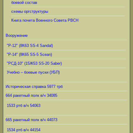
боевой состав
схемы оргструктуры
Книга почета Военного Совета РВСН
Вооружение
"Р-12" (8К63 SS-4 Sandal)
"Р-14" (8К65 SS-5 Scean)
"РСД-10" (15Ж53 SS-20 Saber)
Учебно – боевые пуски (УБП)
Историческая справка 5977 трб
664 ракетный полк в/ч 34085
1533 ртб в/ч 54063
665 ракетный полк в/ч 44073
1534 ртб в/ч 44154