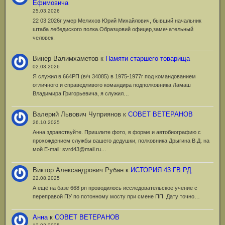
Ефимовича
25.03.2026
22 03 2026г умер Мелихов Юрий Михайлович, бывший начальник
штаба лебедиского полка.Образцовий офицер,замечательный
человек.
Винер Валимхаметов
к
Памяти старшего товарища
02.03.2026
Я служил в 664РП (в/ч 34085) в 1975-1977г под командованием
отличного и справедливого командира подполковника Ламаш
Владимира Григорьевича, я служил…
Валерий Львович Чуприянов
к
СОВЕТ ВЕТЕРАНОВ
26.10.2025
Анна здравствуйте. Пришлите фото, в форме и автобиографию с
прохождением службы вашего дедушки, полковника Дрыгина В.Д. на
мой Е-mail: svrd43@mail.ru…
Виктор Александрович Рубан
к
ИСТОРИЯ 43 ГВ.РД
22.08.2025
А ещё на базе 668 рп проводилось исследовательское учение с
переправой ПУ по потонному мосту при смене ПП. Дату точно…
Анна
к
СОВЕТ ВЕТЕРАНОВ